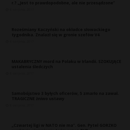
r.? „Jest to prawdopodobne, ale nie przesądzone”
8 sierpnia, 2017
Roześmiany Kaczyński na okładce słowackiego
tygodnika. Znalazł się w gronie szefów V4
8 sierpnia, 2017
MAKABRYCZNY mord na Polaku w Irlandii. SZOKUJĄCE
ustalenia śledczych
8 sierpnia, 2017
Samobójstwo 3 byłych oficerów, 5 zmarło na zawał.
TRAGICZNE żniwo ustawy
8 sierpnia, 2017
„Czwartej ligi w NATO nie ma”. Gen. Pytel GORZKO