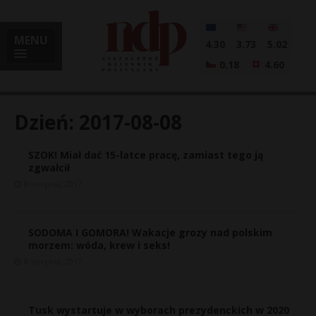
MENU
4.30
3.73
5.02
0.18
4.60
Dzień:
2017-08-08
SZOK! Miał dać 15-latce pracę, zamiast tego ją
i
zgwałcił
8 sierpnia, 2017
l
SODOMA I GOMORA! Wakacje grozy nad polskim
morzem: wóda, krew i seks!
8 sierpnia, 2017
Tusk wystartuje w wyborach prezydenckich w 2020