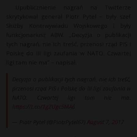
Upublicznienie nagrań na Twitterze
P
skrytykował generał Piotr Pytel – były szef
Służby Kontrwywiadu Wojskowego i były
funkcjonariusz ABW. „Decyzja o publikacji
E
tych nagrań, nie ich treść, przenosi rząd PIS i
Polskę do III ligi zaufania w NATO. Czwartej
i
ligi tam nie ma” – napisał.
l
t
Decyzja o publikacji tych nagrań, nie ich treść,
r
przenosi rząd PIS i Polskę do III ligi zaufania w
*
NATO. Czwartej ligi tam nie ma.
https://t.co/1gZUgc5MA6
— Piotr Pytel (@PiotrPytel67)
August 7, 2017