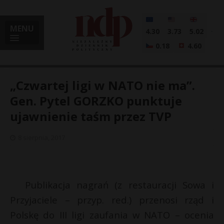
MENU
4.30
3.73
5.02
0.18
4.60
„Czwartej ligi w NATO nie ma”.
Gen. Pytel GORZKO punktuje
ujawnienie taśm przez TVP
i
8 sierpnia, 2017
l
Publikacja nagrań (z restauracji Sowa i
Przyjaciele – przyp. red.) przenosi rząd i
Polskę do III ligi zaufania w NATO – ocenia