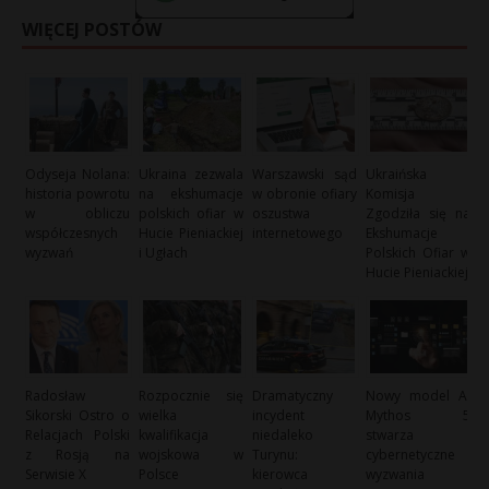
WIĘCEJ POSTÓW
Odyseja Nolana:
Ukraina zezwala
Warszawski sąd
Ukraińska
historia powrotu
na ekshumacje
w obronie ofiary
Komisja
w obliczu
polskich ofiar w
oszustwa
Zgodziła się na
współczesnych
Hucie Pieniackiej
internetowego
Ekshumacje
wyzwań
i Ugłach
Polskich Ofiar w
Hucie Pieniackiej
Radosław
Rozpocznie się
Dramatyczny
Nowy model AI
Sikorski Ostro o
wielka
incydent
Mythos 5
Relacjach Polski
kwalifikacja
niedaleko
stwarza
z Rosją na
wojskowa w
Turynu:
cybernetyczne
Serwisie X
Polsce
kierowca
wyzwania