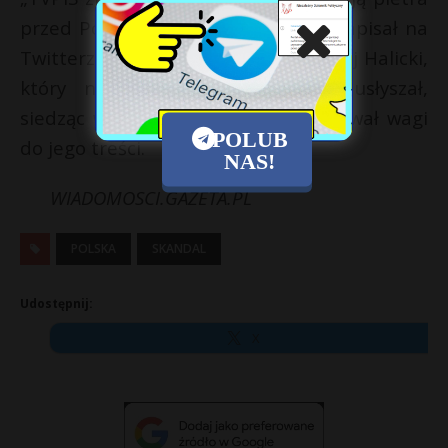
przed Polakami. Pozdro z grilla” – napisał na
Twitterze Grzegorz Schetyna. Andrzej Halicki,
który nagranie na swój temat usłyszał,
siedząc w studiu TVP, nie przywiązywał wagi
POLUB
do jego treści.
NAS!
WIADOMOSCI.GAZETA.PL
POLSKA
SKANDAL
Udostępnij:
X