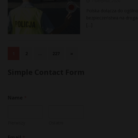
7 sierpnia, 2026
Polska dołącza do ogólno
bezpieczeństwa na drogac
[…]
1
2
…
227
»
Simple Contact Form
Name
*
Pierwszy
Ostatni
o
Email
*