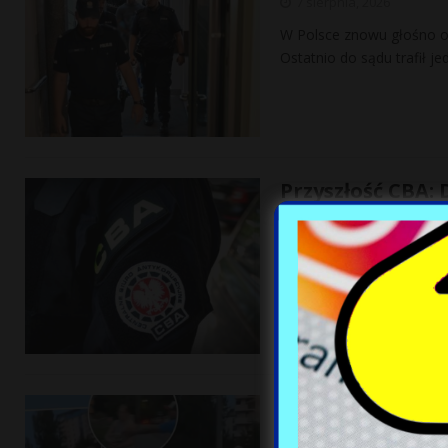
7 sierpnia, 2026
W Polsce znowu głośno o 
Ostatnio do sądu trafił j
Przyszłość CBA:
7 sierpnia, 2026
Minister Tomasz Siemoniak
bezpieczeństwa. W rozmowi
odpowiadają
[…]
Atak na Ukraink
7 sierpnia, 2026