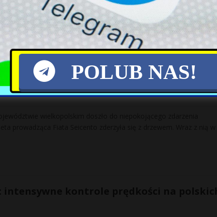
e nagranie z krakowskiej ulicy, ukazujące brutalny atak na kobietę
 Zdarzenie, które miało miejsce 5 sierpnia na ul. Polonijnej, wzbudzi
POLUB NAS!
a po wypadku: dramat pod Wolsztynem
ojewództwie wielkopolskim doszło do niepokojącego zdarzenia
ieta prowadząca Fiata Seicento zderzyła się z drzewem. Wraz z nią w
a: intensywne kontrole prędkości na polskic