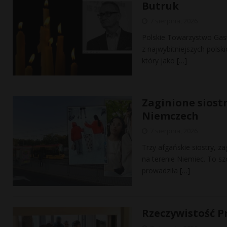
Butruk
7 sierpnia, 2026
Polskie Towarzystwo Gast
z najwybitniejszych polski
który jako
[…]
Zaginione siost
Niemczech
7 sierpnia, 2026
Trzy afgańskie siostry, z
na terenie Niemiec. To s
prowadziła
[…]
Rzeczywistość P