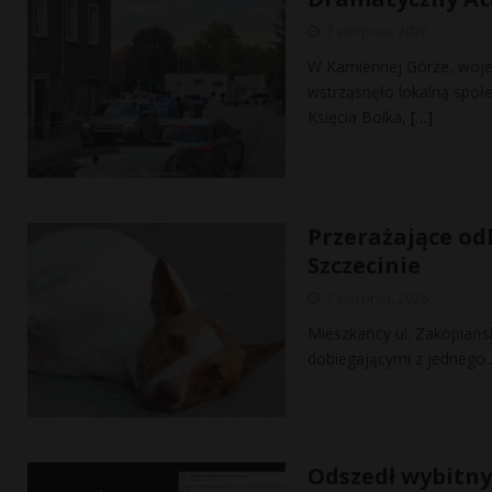
7 sierpnia, 2026
W Kamiennej Górze, woje
wstrząsnęło lokalną społe
Księcia Bolka,
[…]
Przerażające od
Szczecinie
7 sierpnia, 2026
Mieszkańcy ul. Zakopiańsk
dobiegającymi z jednego 
Odszedł wybitny