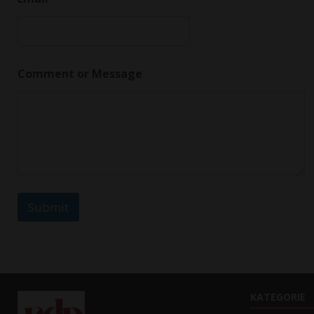
r
N
a
m
e
o
Comment or Message
r
Submit
KATEGORIE