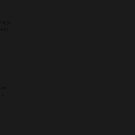
dnego
wiek,
rowe
órą