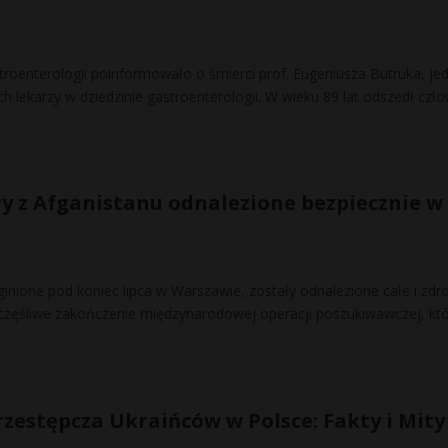
roenterologii poinformowało o śmierci prof. Eugeniusza Butruka, je
ch lekarzy w dziedzinie gastroenterologii. W wieku 89 lat odszedł czło
ry z Afganistanu odnalezione bezpiecznie w
aginione pod koniec lipca w Warszawie, zostały odnalezione całe i zd
zczęśliwe zakończenie międzynarodowej operacji poszukiwawczej, kt
rzestępcza Ukraińców w Polsce: Fakty i Mity