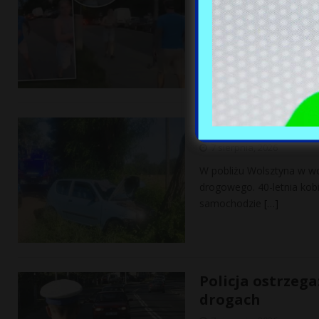
Internet obiegło szokując
pochodzenia ukraińskiego.
oburzenie
[…]
Zaginiona matk
7 sierpnia, 2026
W pobliżu Wolsztyna w w
drogowego. 40-letnia kob
samochodzie
[…]
Policja ostrzeg
drogach