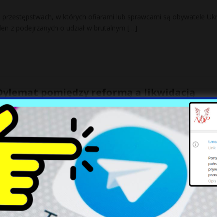
przestępstwach, w których ofiarami lub sprawcami są obywatele Ukr
eden z podejrzanych o udział w brutalnym
[…]
 Dylemat pomiędzy reformą a likwidacją
 zwrócił uwagę na istniejące napięcia w zakresie organizacji służb
e z InfoSecurity24 podkreślił, że sytuacja, w której cztery służby
ę w Krakowie – policja poszukuje sprawcy