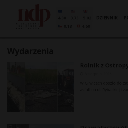
DZIENNIK
P
4.30
3.73
5.02
0.18
4.60
Wydarzenia
Rolnik z Ostrop
8 sierpnia, 2026
W Gliwicach doszło do za
asfalt na ul. Rybackiej i
Dramatyczny Ata