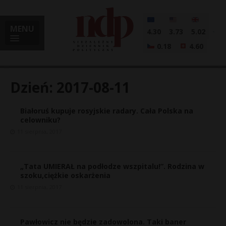
MENU
4.30
3.73
5.02
0.18
4.60
Dzień:
2017-08-11
Białoruś kupuje rosyjskie radary. Cała Polska na
i
celowniku?
11 sierpnia, 2017
l
„Tata UMIERAŁ na podłodze wszpitalu!”. Rodzina w
szoku,ciężkie oskarżenia
11 sierpnia, 2017
Pawłowicz nie będzie zadowolona. Taki baner