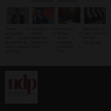
Saksonii-Anhalt
bezrobotnych
Zmiany w
Spojrzenie na
Ambasador
Spadające ceny
świadczeniu
Zmiany w
Niemiec w
ropy: Czy polscy
800+ według
Politycznym
Izraelu
kierowcy
Morawieckiego:
Krajobrazie
przewiduje
odczują ulgę?
Więcej wsparcia
Polski
mobilizację w
dla rodzin
Rosji