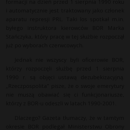
t
formacji na dzień przed 1 sierpnia 1990 roku
i automatycznie jest traktowany jako członek
r
aparatu represji PRL. Taki los spotkał m.in.
byłego instruktora kierowców BOR Marka
s
s
Stańczyka, który pracę w tej służbie rozpoczął
już po wyborach czerwcowych.
Jednak nie wszyscy byli oficerowie BOR,
którzy rozpoczęli służbę przed 1 sierpnia
1990 r. są objęci ustawą dezubekizacyjną.
„Rzeczpospolita” pisze, że o swoje emerytury
nie muszą obawiać się ci funkcjonariusze,
którzy z BOR-u odeszli w latach 1990-2001.
Dlaczego? Gazeta tłumaczy, że w tamtym
okresie BOR podlegał Ministerstwu Obrony