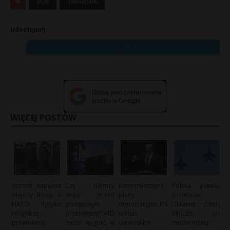
BOR
TRAGEDIA
Udostępnij:
X
WIĘCEJ POSTÓW
Wzrost napięcia
Czy Niemcy
Kontrowersyjne
Polska planuje
między Rosją a
stoją przed
plany
przekazać
NATO: Ryzyko
politycznym
deportacyjne PiS
Ukrainie cztery
rosyjskiej
przełomem? AfD
wobec
MiG-29 po
prowokacji
może wygrać w
ukraińskich
modernizacji