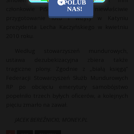
POLUB
członkowie PiS zarzucają mu niewłaściwie
NAS!
przygotowanie lotu i wizyty w Katyniu
prezydenta Lecha Kaczyńskiego w kwietniu
2010 roku.
Według stowarzyszeń mundurowych,
ustawa dezubekizacyjna zbiera także
tragiczne plony. Zgodnie z „białą księgą”
Federacji Stowarzyszeń Służb Mundurowych
RP po obcięciu emerytury samobójstwo
popełniło trzech byłych oficerów, a kolejnych
pięciu zmarło na zawał.
JACEK BEREŹNICKI, MONEY.PL