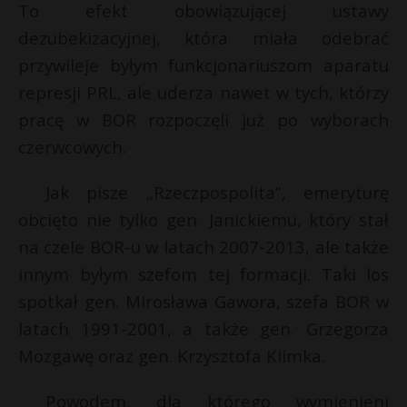
To efekt obowiązującej ustawy
dezubekizacyjnej, która miała odebrać
przywileje byłym funkcjonariuszom aparatu
represji PRL, ale uderza nawet w tych, którzy
pracę w BOR rozpoczęli już po wyborach
czerwcowych.
Jak pisze „Rzeczpospolita”, emeryturę
obcięto nie tylko gen. Janickiemu, który stał
na czele BOR-u w latach 2007-2013, ale także
innym byłym szefom tej formacji. Taki los
spotkał gen. Mirosława Gawora, szefa BOR w
latach 1991-2001, a także gen. Grzegorza
Mozgawę oraz gen. Krzysztofa Klimka.
Powodem, dla którego wymienieni