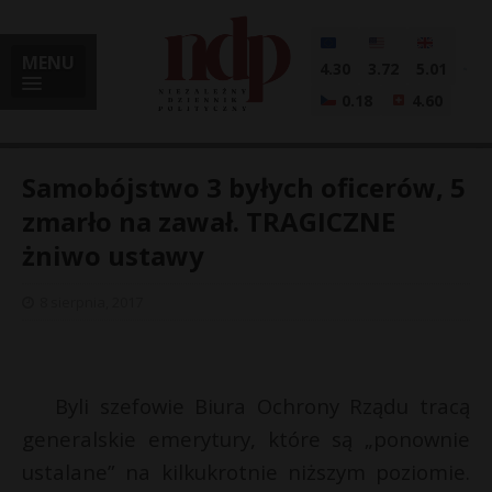
MENU
4.30
3.72
5.01
0.18
4.60
Samobójstwo 3 byłych oficerów, 5
zmarło na zawał. TRAGICZNE
żniwo ustawy
i
8 sierpnia, 2017
l
Byli szefowie Biura Ochrony Rządu tracą
generalskie emerytury, które są „ponownie
ustalane” na kilkukrotnie niższym poziomie.