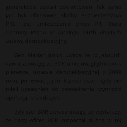
generałowie zostali potraktowani tak samo
P
jak byli oficerowie Służby Bezpieczeństwa
PRL, jest umieszczenie przez PiS Biura
Ochrony Rządu w katalogu służb objętych
*
E
ustawą dezubekizacyjną.
r
E
Gen. Marian Janicki uważa, że to „absurd”
i
l
i zwraca uwagę, że BOR-u nie uwzględniono w
i
pierwszej ustawie dezubekizacyjnej z 2009
l
roku, ponieważ jej funkcjonariusze nigdy nie
mieli uprawnień do prowadzenia czynności
operacyjno-śledczych.
Były szef BOR zwraca uwagę, że wystarczy,
że dany oficer BOR rozpoczął służbę w tej