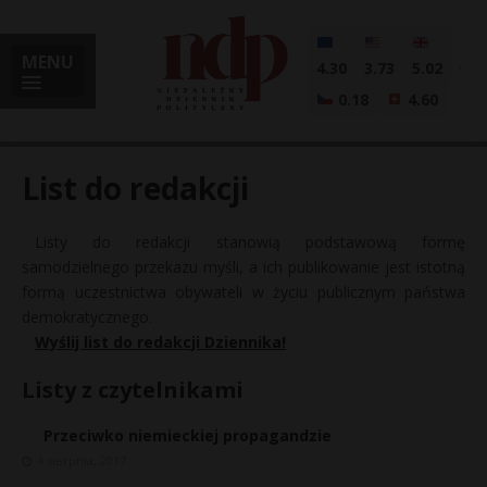
MENU
4.30
3.73
5.02
0.18
4.60
List do redakcji
Listy do redakcji stanowią podstawową formę
i
samodzielnego przekazu myśli, a ich publikowanie jest istotną
formą uczestnictwa obywateli w życiu publicznym państwa
demokratycznego.
Wyślij list do redakcji Dziennika!
l
Listy z czytelnikami
Przeciwko niemieckiej propagandzie
4 sierpnia, 2017