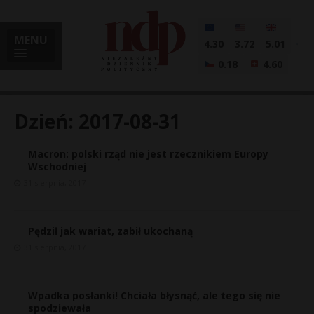
MENU
4.30
3.72
5.01
0.18
4.60
Dzień:
2017-08-31
Macron: polski rząd nie jest rzecznikiem Europy
i
Wschodniej
31 sierpnia, 2017
l
Pędził jak wariat, zabił ukochaną
31 sierpnia, 2017
Wpadka posłanki! Chciała błysnąć, ale tego się nie
spodziewała