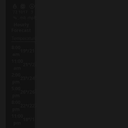
72
1017
5
%
mb
mph
Hourly
Forecast
8:00
19
°
/
21
°
am
11:00
21
°
/
23
°
am
2:00
23
°
/
24
°
pm
5:00
26
°
/
26
°
pm
8:00
22
°
/
22
°
pm
11:00
18
°
/
18
°
pm