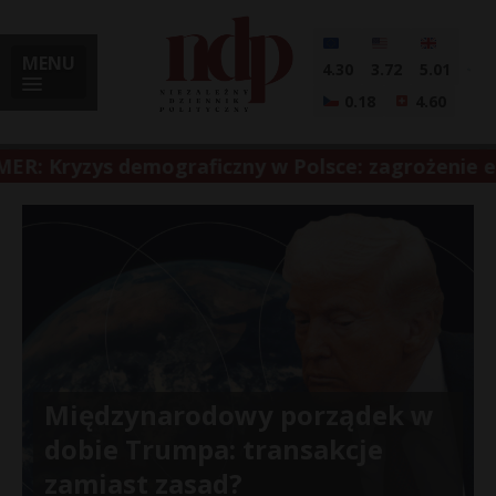
MENU
4.30
3.72
5.01
0.18
4.60
 Kryzys demograficzny w Polsce: zagrożenie egz
Międzynarodowy porządek w
dobie Trumpa: transakcje
zamiast zasad?