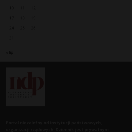
10
11
12
13
14
15
16
17
18
19
20
21
22
23
24
25
26
27
28
29
30
31
« lip
Portal niezależny od instytucji państwowych,
organizacji rządowych. Dziennik jest prywatnym