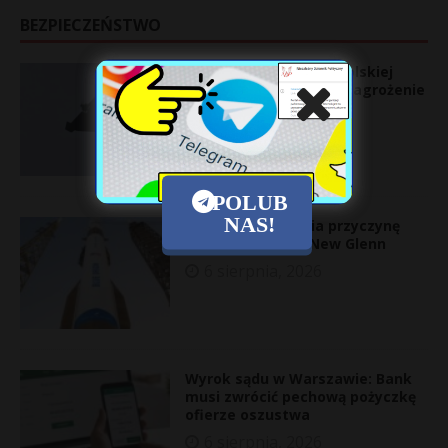
BEZPIECZEŃSTWO
Poważne naruszenia polskiej
przestrzeni – rosnące zagrożenie
ze strony Rosji
6 sierpnia, 2026
POLUB
NAS!
Blue Origin ujawnia przyczynę
eksplozji rakiety New Glenn
6 sierpnia, 2026
Wyrok sądu w Warszawie: Bank
musi zwrócić pechową pożyczkę
ofierze oszustwa
6 sierpnia, 2026