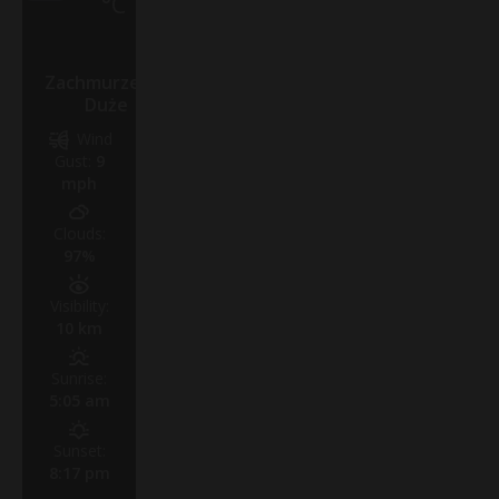
°C
Zachmurzenie
Duże
Wind
Gust:
9
mph
Clouds:
97%
Visibility:
10 km
Sunrise:
5:05 am
Sunset:
8:17 pm