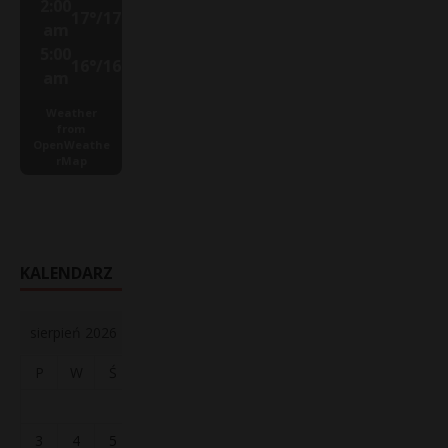
2:00
17
°
/
17
°
am
5:00
16
°
/
16
°
am
Weather
from
OpenWeathe
rMap
KALENDARZ
sierpień 2026
P
W
Ś
C
P
S
N
1
2
3
4
5
6
7
8
9