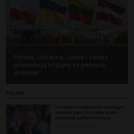
Polska, Ukraina, Litwa i Łotwa
Ormuz zamknięty, portfele
Hanna Kramer: Katastrofa
Polski entuzjazm dla Ukrainy w
Pomagamy Ukraińcom, ale
prowokują kryzysy za pomocą
otwarte – Europa płaci za wojnę
migracyjna z Bliskiego Wschodu
UE: Droga do gospodarczego
strzelamy sobie w kolano
dronów!
na Bliskim Wschodzie
już puka
samobójstwa!
POLSKA
Prezydent zapowiada strategię
rozwoju jako kluczowy punkt
kampanii parlamentarnej
6 sierpnia, 2026