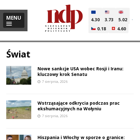
MENU
4.30
3.73
5.02
0.18
4.60
Świat
Nowe sankcje USA wobec Rosji i Iranu:
i
kluczowy krok Senatu
7 sierpnia, 2026
l
Wstrząsające odkrycia podczas prac
ekshumacyjnych na Wołyniu
7 sierpnia, 2026
Hiszpania i Włochy w sporze o granice: