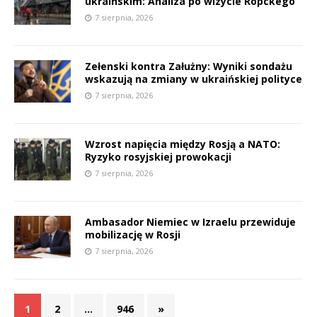
ukraińskim: Analiza po wizycie Röpckego
P
7 sierpnia, 2026
Zełenski kontra Załużny: Wyniki sondażu
wskazują na zmiany w ukraińskiej polityce
E
E
7 sierpnia, 2026
i
i
l
Wzrost napięcia między Rosją a NATO:
l
Ryzyko rosyjskiej prowokacji
7 sierpnia, 2026
s
s
Ambasador Niemiec w Izraelu przewiduje
mobilizację w Rosji
7 sierpnia, 2026
1
2
…
946
»