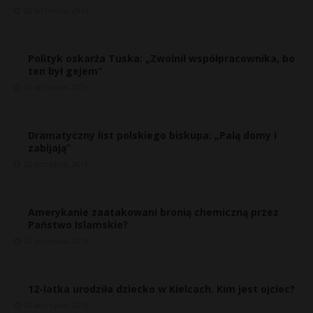
22 września, 2016
Polityk oskarża Tuska: „Zwolnił współpracownika, bo
ten był gejem”
22 września, 2016
Dramatyczny list polskiego biskupa: „Palą domy i
zabijają”
22 września, 2016
Amerykanie zaatakowani bronią chemiczną przez
Państwo Islamskie?
22 września, 2016
12-latka urodziła dziecko w Kielcach. Kim jest ojciec?
22 września, 2016