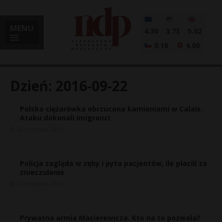
MENU
4.30
3.73
5.02
0.18
4.60
Dzień:
2016-09-22
Polska ciężarówka obrzucona kamieniami w Calais.
i
Ataku dokonali imigranci
22 września, 2016
l
Policja zagląda w zęby i pyta pacjentów, ile płacili za
znieczulenie
22 września, 2016
Prywatna armia Macierewicza. Kto na to pozwala?