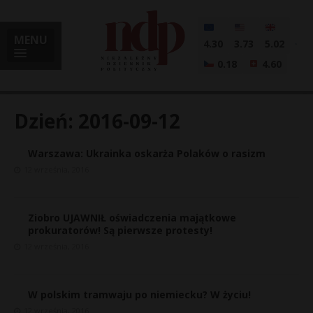
MENU
4.30
3.73
5.02
0.18
4.60
Dzień:
2016-09-12
Warszawa: Ukrainka oskarża Polaków o rasizm
i
12 września, 2016
Ziobro UJAWNIŁ oświadczenia majątkowe
l
prokuratorów! Są pierwsze protesty!
12 września, 2016
W polskim tramwaju po niemiecku? W życiu!
12 września, 2016