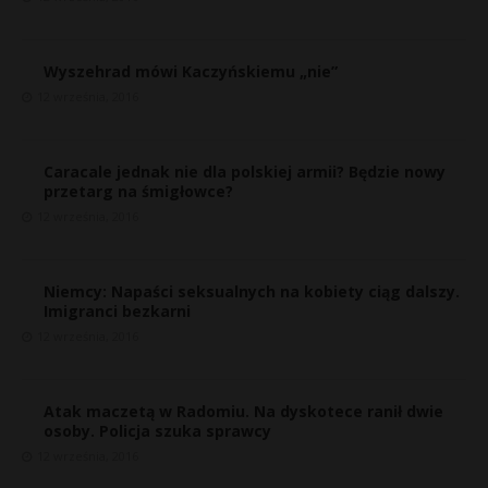
Wyszehrad mówi Kaczyńskiemu „nie”
12 września, 2016
Caracale jednak nie dla polskiej armii? Będzie nowy
przetarg na śmigłowce?
12 września, 2016
Niemcy: Napaści seksualnych na kobiety ciąg dalszy.
Imigranci bezkarni
12 września, 2016
Atak maczetą w Radomiu. Na dyskotece ranił dwie
osoby. Policja szuka sprawcy
12 września, 2016