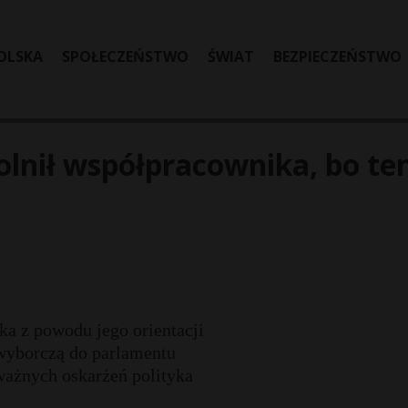
OLSKA
SPOŁECZEŃSTWO
ŚWIAT
BEZPIECZEŃSTWO
olnił współpracownika, bo te
ka z powodu jego orientacji
 wyborczą do parlamentu
ważnych oskarżeń polityka