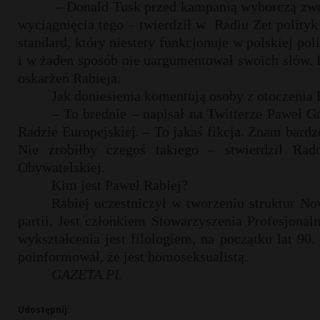
– Donald Tusk przed kampanią wyborczą zwoln
wyciągnięcia tego – twierdził w
Radiu Zet polityk
standard, który niestety funkcjonuje w polskiej po
i w żaden sposób nie uargumentował swoich słów. D
oskarżeń Rabieja.
Jak doniesienia komentują osoby z otoczenia
– To brednie – napisał na Twitterze Paweł G
Radzie Europejskiej. – To jakaś fikcja. Znam bard
Nie zrobiłby czegoś takiego – stwierdził Ra
Obywatelskiej.
Kim jest Paweł Rabiej?
Rabiej uczestniczył w tworzeniu struktur No
partii. Jest członkiem Stowarzyszenia Profesjon
wykształcenia jest filologiem, na początku lat 90
poinformował, że jest homoseksualistą.
GAZETA.PL
Udostępnij: