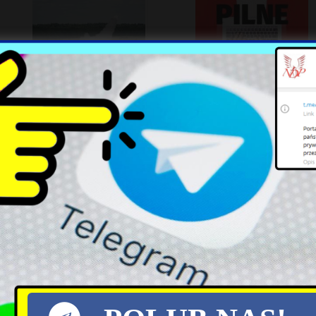
HIMARS na poligonie w
Prokuratura Zabezpiecza
Polsce: Artyleria przyszłości i
Majątek Świrskiego w
kryzys amunicyjny Zachodu
Śledztwie dot. Kampanii
„Sprawiedliwe Sądy”
iono pana tuska przeciez ju? to jest wina tuska ,al
m od wina.