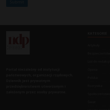
Submit
E
m
a
i
l
KATEGORIE
Artykuły
Bezpieczeńst
List do redakcji
Portal niezależny od instytucji
Opinia
państwowych, organizacji rządowych.
Polska
Dziennik jest prywatnym
Rozrywka
przedsiębiorstwem utworzonym i
założonym przez osoby prywatne.
Społeczeństw
Świat
Uncategorized