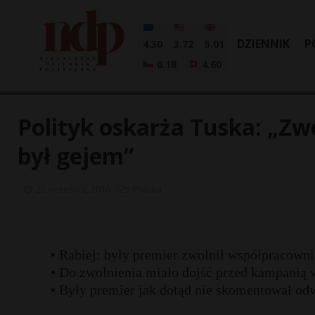
DZIENNIK
P
4.30
3.72
5.01
0.18
4.60
Polityk oskarża Tuska: „Zw
był gejem”
22 września, 2016
Polska
• Rabiej: były premier zwolnił współpracowni
• Do zwolnienia miało dojść przed kampanią
• Były premier jak dotąd nie skomentował od