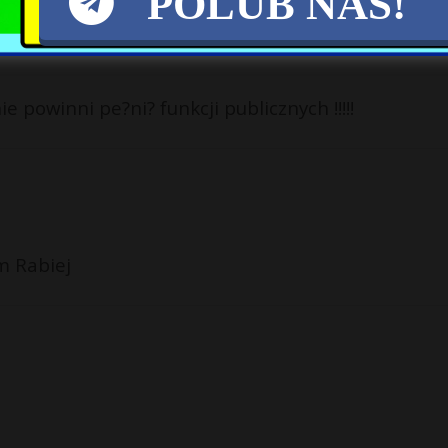
POLUB NAS!
powinni pe?ni? funkcji publicznych !!!!!
am Rabiej