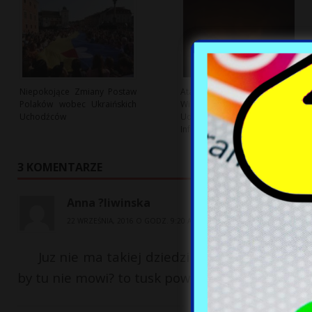
Niepokojące Zmiany Postaw
Atak Dronów na Magazyn
Polaków wobec Ukraińskich
Wildberries: Kolejne
Uchodźców
Uderzenie Na Rosyjską
Infrastrukturę
3 KOMENTARZE
Anna ?liwinska
22 WRZEŚNIA, 2016 O GODZ. 9:20 AM
Juz nie ma takiej dziedziny o która by obwin
by tu nie mowi? to tusk powinien zosta? ?wi?ty