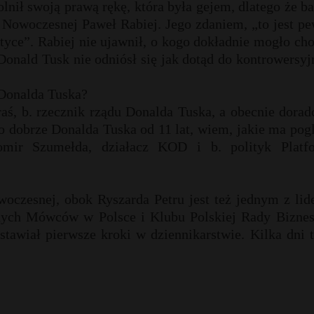
ił swoją prawą rękę, która była gejem, dlatego że ba
 Nowoczesnej Paweł Rabiej. Jego zdaniem, „to jest p
lityce”. Rabiej nie ujawnił, o kogo dokładnie mogło ch
onald Tusk nie odniósł się jak dotąd do kontrowersy
 Donalda Tuska?
raś, b. rzecznik rządu Donalda Tuska, a obecnie dora
zo dobrze Donalda Tuska od 11 lat, wiem, jakie ma pog
domir Szumełda, działacz KOD i b. polityk Platf
woczesnej, obok Ryszarda Petru jest też jednym z li
alnych Mówców w Polsce i Klubu Polskiej Rady Biznes
. stawiał pierwsze kroki w dziennikarstwie.
Kilka dni 