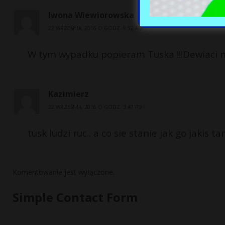
Iwona Wiewiorowska
22 WRZEŚNIA, 2016 O GODZ. 9:52 AM
W tym wypadku popieram Tuska !!!Dewiaci nie 
Kazimierz
22 WRZEŚNIA, 2016 O GODZ. 3:47 PM
tusk ludzi ruc.. a co sie stanie jak go jakis t
Komentowanie jest wyłączone.
Simple Contact Form