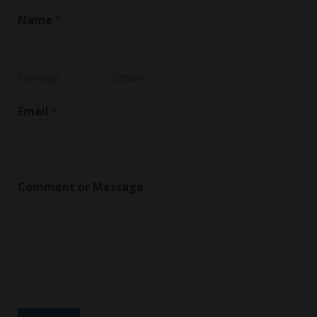
Name
*
Pierwszy
Ostatni
Email
*
N
Comment or Message
a
m
e
M
e
s
s
a
g
e