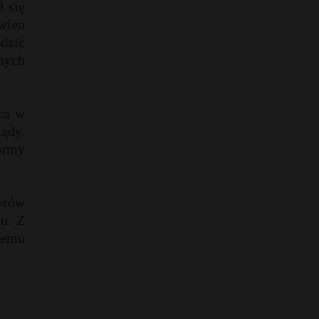
ł się
ewien
odzić
jnych
dca w
lądy.
ormy
derów
u. Z
temu