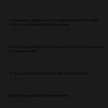
15 września, 2016
Prokuratura zajmie się rzecznikiem MON. PO: Mógł
działać na szkodę Skarbu Państwa
15 września, 2016
Koniec z przywilejami dla mundurowych? Będą zmiany
w emeryturach
15 września, 2016
O tym jak Waszczykowski robi z siebie idiotę
15 września, 2016
r
Bajeczne pieniądze Macierewicza!
*
15 września, 2016