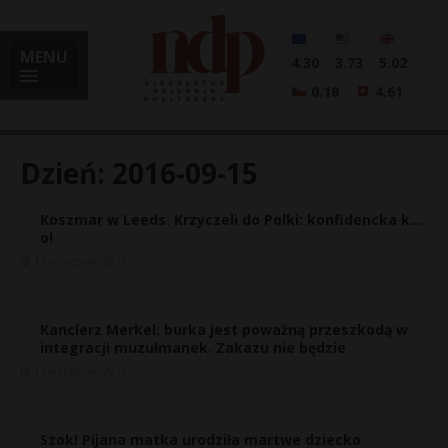
MENU
4.30
3.73
5.02
0.18
4.61
Dzień:
2016-09-15
Koszmar w Leeds. Krzyczeli do Polki: konfidencka k…
i
o!
15 września, 2016
l
Kanclerz Merkel: burka jest poważną przeszkodą w
integracji muzułmanek. Zakazu nie będzie
15 września, 2016
Szok! Pijana matka urodziła martwe dziecko