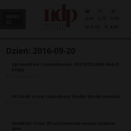
MENU
4.30
3.73
5.02
0.18
4.60
Dzień:
2016-09-20
Uprowadzeni i zamordowani. ZASTRZELONO dwóch
i
księży
20 września, 2016
l
FATALNE oceny rządu Beaty Szydło! Wyniki sondażu
20 września, 2016
SKANDAL! Przez 29 centymetrów muszę rozebrać
dom