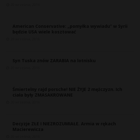
20 września, 2016
American Conservative: „pomyłka wywiadu” w Syrii
będzie USA wiele kosztować
20 września, 2016
Syn Tuska znów ZARABIA na lotnisku
20 września, 2016
Śmiertelny rajd porsche! NIE ŻYJE 2 mężczyzn. Ich
ciała były ZMASAKROWANE
20 września, 2016
Decyzje ZŁE I NIEZROZUMIAŁE. Armia w rękach
Macierewicza
20 września, 2016