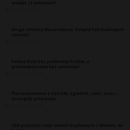
wziąłeś 13 milionów?!
31 października, 2016
Druga reforma Macierewicza. Kolejna fala kadrowych
czystek?
31 października, 2016
Polska flota bez podwodnych kłów, a
przedsiębiorstwa bez zamówień
31 października, 2016
Plan komandosa z Ostródy: zgwałcić, zabić, uciec…
Szczegóły przerażają
31 października, 2016
USA przerzuci część swoich wojskowych z Niemiec do