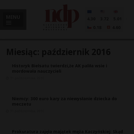
MENU
4.30
3.72
5.01
0.18
4.60
Miesiąc:
październik 2016
Historyk Biełsatu twierdzi,że AK paliła wsie i
i
mordowała nauczycieli
31 października, 2016
l
Niemcy: 300 euro kary za niewysłanie dziecka do
meczetu
31 października, 2016
Prokuratura zajęła majątek męża Kaczyńskiej: Skąd