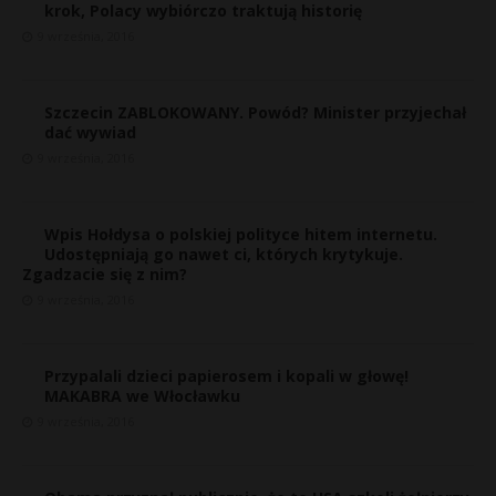
krok, Polacy wybiórczo traktują historię
9 września, 2016
Szczecin ZABLOKOWANY. Powód? Minister przyjechał
dać wywiad
9 września, 2016
Wpis Hołdysa o polskiej polityce hitem internetu.
Udostępniają go nawet ci, których krytykuje.
Zgadzacie się z nim?
9 września, 2016
Przypalali dzieci papierosem i kopali w głowę!
MAKABRA we Włocławku
9 września, 2016