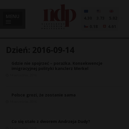
MENU
4.30
3.73
5.02
0.18
4.61
Dzień:
2016-09-14
Gdzie nie spojrzeć – porażka. Konsekwencje
i
imigracyjnej polityki kanclerz Merkel
14 września, 2016
l
Polsce grozi, że zostanie sama
14 września, 2016
Co się stało z dworem Andrzeja Dudy?
14 września, 2016