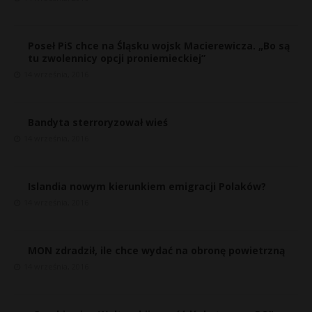
Poseł PiS chce na Śląsku wojsk Macierewicza. „Bo są
tu zwolennicy opcji proniemieckiej”
14 września, 2016
Bandyta sterroryzował wieś
14 września, 2016
Islandia nowym kierunkiem emigracji Polaków?
14 września, 2016
r
*
E
MON zdradził, ile chce wydać na obronę powietrzną
14 września, 2016
i
l