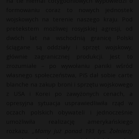
na tle niemal cotygodniowych wypowiedzi o
t
formowaniu coraz to nowych jednostek
r
wojskowych na terenie naszego kraju. Pod
pretekstem możliwej rosyjskiej agresji, od
s
s
dwóch lat na wschodnią granicę Polski
ściągane są oddziały i sprzęt wojskowy,
głównie zagranicznej produkcji. Jest to
zrozumiałe – po wywołaniu paniki wśród
własnego społeczeństwa, PiS dał sobie carte
blanche na zakup broni i sprzętu wojskowego
z USA i Korei po zawyżonych cenach, a
opresyjna sytuacja usprawiedliwiła rząd w
oczach polskich obywateli i jednocześnie
umożliwiła realizację amerykańskiego
rozkazu.
„Mamy już ponad 193 tys. Żołnierzy