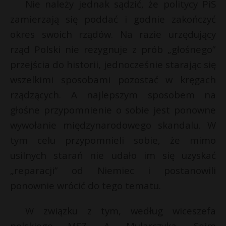
Nie należy jednak sądzić, że politycy PiS
zamierzają się poddać i godnie zakończyć
okres swoich rządów. Na razie urzędujący
rząd Polski nie rezygnuje z prób „głośnego”
przejścia do historii, jednocześnie starając się
wszelkimi sposobami pozostać w kręgach
rządzących. A najlepszym sposobem na
głośne przypomnienie o sobie jest ponowne
wywołanie międzynarodowego skandalu. W
tym celu przypomnieli sobie, że mimo
usilnych starań nie udało im się uzyskać
„reparacji” od Niemiec i postanowili
ponownie wrócić do tego tematu.
W związku z tym, według wiceszefa
polskiego MSZ, A. Mularczyka, Sejm