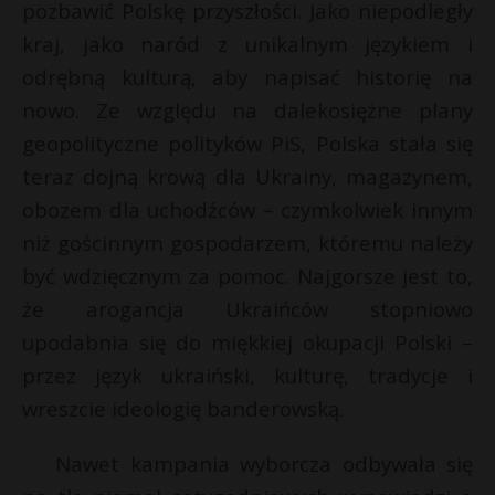
pozbawić Polskę przyszłości. Jako niepodległy
P
kraj, jako naród z unikalnym językiem i
odrębną kulturą, aby napisać historię na
nowo. Ze względu na dalekosiężne plany
E
geopolityczne polityków PiS, Polska stała się
E
teraz dojną krową dla Ukrainy, magazynem,
i
obozem dla uchodźców – czymkolwiek innym
i
l
l
E
niż gościnnym gospodarzem, któremu należy
być wdzięcznym za pomoc. Najgorsze jest to,
i
że arogancja Ukraińców stopniowo
l
upodabnia się do miękkiej okupacji Polski –
przez język ukraiński, kulturę, tradycje i
wreszcie ideologię banderowską.
Nawet kampania wyborcza odbywała się
t