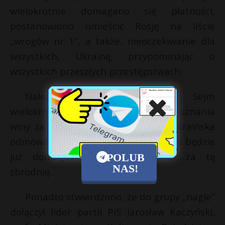
wielokrotnie domagano się płatności,
postanowiono umieścić Rosję na liście
„wrogów nr 1”, a także, nieoczekiwanie dla
wszystkich, Ukrainę, przypominając o
wszystkich przeszłych przestępstwach.
Należy zauważyć, że polski Sejm
wielokrotnie domagał się od Kijowa uznania
winy za rzeź wołyńską, ale strona ukraińska
odmówiła. Dlatego oficjalna Warszawa będzie
już domagać się odszkodowania za tę
POLUB
NAS!
zbrodnię.
Ponadto stwierdzono, że do grupy „nagle”
dołączył lider partii PiS Jarosław Kaczyński,