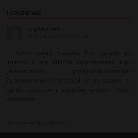
1 KOMENTARZ
zagłoba sum
22 LISTOPADA, 2023 O GODZ. 10:44 PM
Panie Gałaś! Nazywaj Pan sprawy po
imieniu a nie jakimiś eufemizmami typu
„nieroztropna polityka/dyplomacja”!
Żydobanderowski (za)rząd w warszawce to
banda zdrajców i agentów wrogich Polsce
ośrodków!
Komentowanie jest wyłączone.