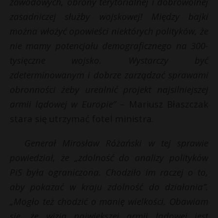
zawodowych, obrony terytorialnej i dobrowolnej
zasadniczej służby wojskowej! Między bajki
można włożyć opowieści niektórych polityków, że
nie mamy potencjału demograficznego na 300-
tysięczne wojsko. Wystarczy być
zdeterminowanym i dobrze zarządzać sprawami
obronności żeby urealnić projekt najsilniejszej
armii lądowej w Europie”
– Mariusz Błaszczak
stara się utrzymać fotel ministra.
Generał Mirosław Różański w tej sprawie
powiedział, że „zdolność do analizy polityków
PiS była ograniczona. Chodziło im raczej o to,
aby pokazać w kraju zdolność do działania”.
„Mogło też chodzić o manię wielkości. Obawiam
się, że wizja największej armii lądowej jest