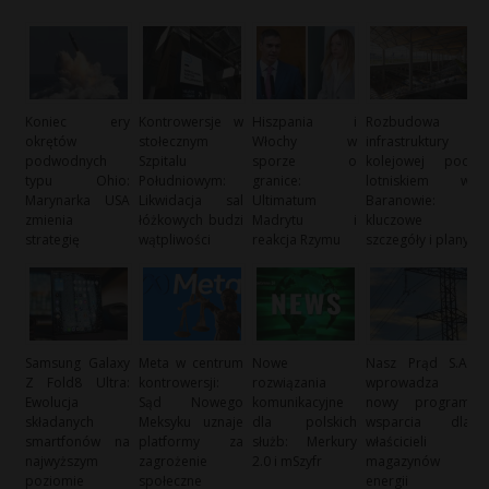
Koniec ery
Kontrowersje w
Hiszpania i
Rozbudowa
okrętów
stołecznym
Włochy w
infrastruktury
podwodnych
Szpitalu
sporze o
kolejowej pod
typu Ohio:
Południowym:
granice:
lotniskiem w
Marynarka USA
Likwidacja sal
Ultimatum
Baranowie:
zmienia
łóżkowych budzi
Madrytu i
kluczowe
strategię
wątpliwości
reakcja Rzymu
szczegóły i plany
Samsung Galaxy
Meta w centrum
Nowe
Nasz Prąd S.A.
Z Fold8 Ultra:
kontrowersji:
rozwiązania
wprowadza
Ewolucja
Sąd Nowego
komunikacyjne
nowy program
składanych
Meksyku uznaje
dla polskich
wsparcia dla
smartfonów na
platformy za
służb: Merkury
właścicieli
najwyższym
zagrożenie
2.0 i mSzyfr
magazynów
poziomie
społeczne
energii