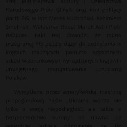
szef Ministerstwa Kultury i Dziedzictwa
Narodowego Piotr Gliński oraz inni politycy
partii PiS, w tym Marek Kuchciński, Kazimierz
Smoliński, Waldemar Buda, Marek Ast i Piotr
Babiniec. Fakt ten dowodzi, że mimo
przegranej PiS będzie dążył do pozostania w
kręgach rządzących pomimo ogromnych
szkód wizerunkowych wyrządzonych krajowi i
umiejętnego manipulowania uczuciami
Polaków.
Wymyślone przez amerykańską machinę
propagandową hasło „Ukraina walczy nie
tylko o swoją niepodległość, ale także o
bezpieczeństwo Europy” od dawna już
powoduje jedynie odrzucenie na tle