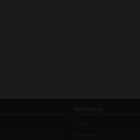
INFORMACJA
O nas
wo
Regulamin