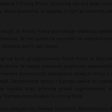
ązaną z Partią Pracy. Streeting wyraził brak zauf
 Keira Starmera, w związku z czym w czwartek ust
czył, że Partia Pracy potrzebuje otwartej rywaliz
 również, że nie zamierza naciskać na natychmias
 zarówno partii, jak i kraju.
zał na brak przygotowania Partii Pracy w kluczo
działania. W swojej pierwszej publicznej wypowiedz
ł również konieczność nawiązania nowych relacji z 
błąd. Zacieśnienie relacji z Europą uważa za szans
ie handlu oraz ochronę przed zagrożeniami, k
a Trumpa oraz działań ze strony Rosji.
może ubiegać się również burmistrz Manchesteru 