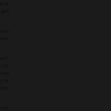
ania
ąpił
acji
towe
wych
i po
Unią
ę na
tóre
Andy