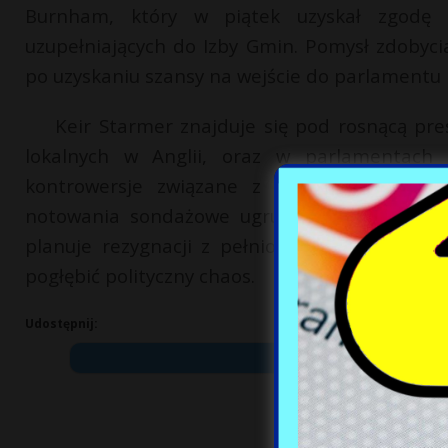
Burnham, który w piątek uzyskał zgodę
uzupełniających do Izby Gmin. Pomysł zdobyci
po uzyskaniu szansy na wejście do parlamentu b
Keir Starmer znajduje się pod rosnącą pre
lokalnych w Anglii, oraz w parlamentach S
kontrowersje związane z nominacją Pete
notowania sondażowe ugrupowania. Mimo teg
planuje rezygnacji z pełnionej funkcji, arg
pogłębić polityczny chaos.
Udostępnij: