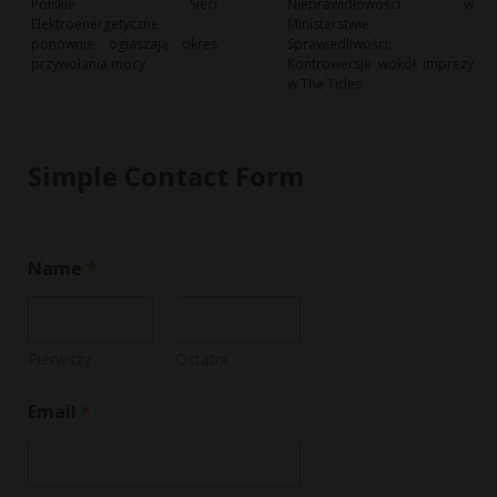
Polskie Sieci
Nieprawidłowości w
Elektroenergetyczne
Ministerstwie
ponownie ogłaszają okres
Sprawiedliwości:
przywołania mocy
Kontrowersje wokół imprezy
w The Tides
Simple Contact Form
Name
*
Pierwszy
Ostatni
*
Email
*
M
e
s
s