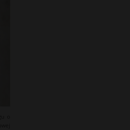
gu o
owej