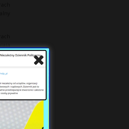
rach
alny
rach
iają
skie
 nie
ylko