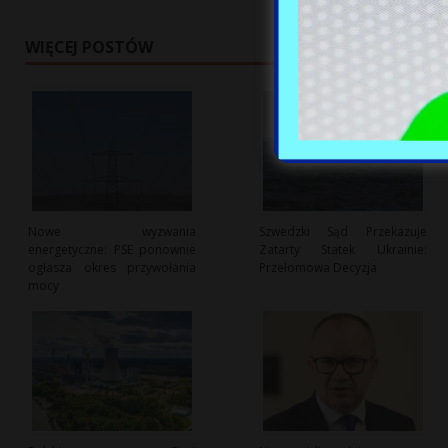
WIĘCEJ POSTÓW
Nowe wyzwania
Szwedzki Sąd Przekazuje
energetyczne: PSE ponownie
Zatarty Statek Ukrainie:
ogłasza okres przywołania
Przełomowa Decyzja
mocy