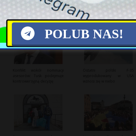
POLUB NAS!
Konflikt wokół nominacji
Ostatni polski F-35
asesorów: Tusk podejmuje
wyprodukowany w USA
kontrowersyjną decyzję
wznosi się w niebo