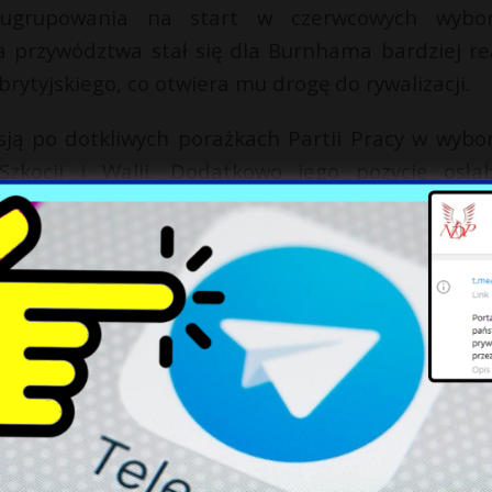
 ugrupowania na start w czerwcowych wybo
a przywództwa stał się dla Burnhama bardziej re
rytyjskiego, co otwiera mu drogę do rywalizacji.
sją po dotkliwych porażkach Partii Pracy w wybo
zkocji i Walii. Dodatkowo jego pozycję osłab
ra Mandelsona na ambasadora w USA oraz ni
o Starmer, w ostatnich dniach, zapewniał, że
umentując, że kolejna zmiana premiera mogłaby t
X