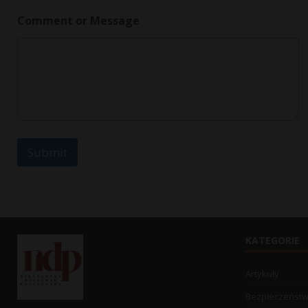
a
g
Comment or Message
e
*
Submit
KATEGORIE
Artykuły
Bezpieczeńst