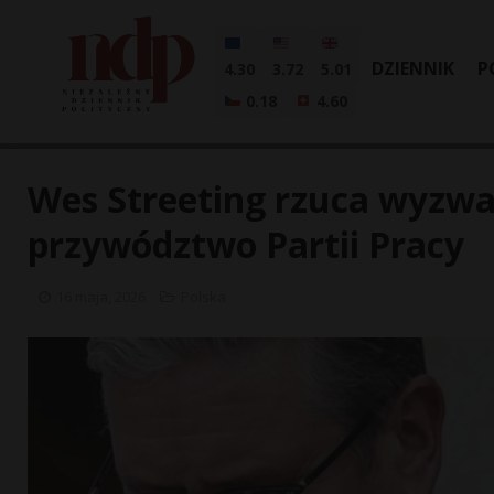
DZIENNIK
P
4.30
3.72
5.01
0.18
4.60
Wes Streeting rzuca wyzwa
przywództwo Partii Pracy
16 maja, 2026
Polska