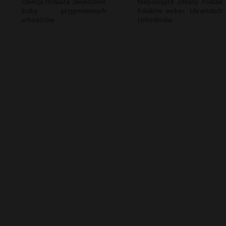
Szwecja rozważa zwiększenie
Niepokojące Zmiany Postaw
liczby przyjmowanych
Polaków wobec Ukraińskich
uchodźców
Uchodźców