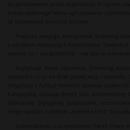
zorganizowanej przez organizację Progress, zwi
wobec obecnego lidera ugrupowania i premiera,
ze stanowiska ministra zdrowia.
Podczas swojego wystąpienia Streeting zazna
z udziałem najlepszych kandydatów. Stwierdził
wybory, co – jak podkreślił – nie leży w interesie
Krytykując Keira Starmera, Streeting wska
obszarach oraz na brak jasnej wizji i kierunku 
rezygnacji z funkcji ministra zdrowia podkreśli
Europejską, opisując Brexit jako katastrofalny 
odbudowę brytyjskiej gospodarki, wzmocnien
mogą wynikać z polityki „America First” Donald
Jednocześnie, o przywództwo Partii Pracy 