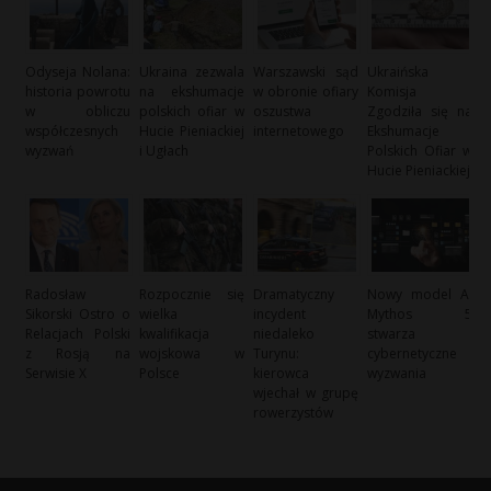
Odyseja Nolana:
Ukraina zezwala
Warszawski sąd
Ukraińska
historia powrotu
na ekshumacje
w obronie ofiary
Komisja
w obliczu
polskich ofiar w
oszustwa
Zgodziła się na
współczesnych
Hucie Pieniackiej
internetowego
Ekshumacje
wyzwań
i Ugłach
Polskich Ofiar w
Hucie Pieniackiej
Radosław
Rozpocznie się
Dramatyczny
Nowy model AI
Sikorski Ostro o
wielka
incydent
Mythos 5
Relacjach Polski
kwalifikacja
niedaleko
stwarza
z Rosją na
wojskowa w
Turynu:
cybernetyczne
Serwisie X
Polsce
kierowca
wyzwania
wjechał w grupę
rowerzystów