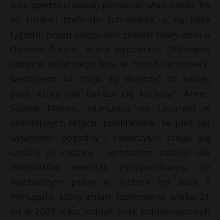
pies spędził u swojej pierwszej właścicielki. Po
P
jej śmierci trafił do schroniska, a na kilka
tygodni przed odejściem znalazł nowy dom u
Ophelie Boudol, która wspomina: „Wybrałeś
odbycie ostatniego lotu w moich ramionach
E
s
wieczorem 14 maja, by dołączyć do swojej
s
pani, która tak bardzo cię kochała”. Anne-
i
l
Sophie Moyon, zajmująca się Lazarem w
późniejszych latach, podkreślała, że pies był
wyjątkowo pogodny i towarzyski, stając się
częścią jej rodziny i symbolem nadziei dla
miłośników zwierząt. Przypominamy, że
t
najstarszym psem w historii był Bobi z
Portugalii, który zmarł rzekomo w wieku 31
lat w 2023 roku, jednak brak jednoznacznych