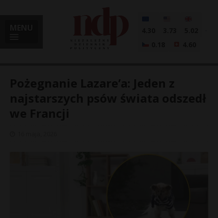
MENU
4.30
3.73
5.02
0.18
4.60
Pożegnanie Lazare’a: Jeden z
najstarszych psów świata odszedł
we Francji
i
16 maja, 2026
l