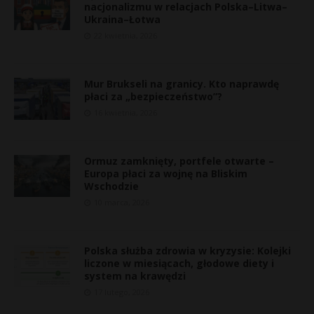
nacjonalizmu w relacjach Polska–Litwa–
Ukraina–Łotwa
22 kwietnia, 2026
Mur Brukseli na granicy. Kto naprawdę
płaci za „bezpieczeństwo”?
16 kwietnia, 2026
Ormuz zamknięty, portfele otwarte –
Europa płaci za wojnę na Bliskim
Wschodzie
10 marca, 2026
E
i
Polska służba zdrowia w kryzysie: Kolejki
l
liczone w miesiącach, głodowe diety i
system na krawędzi
17 lutego, 2026
s