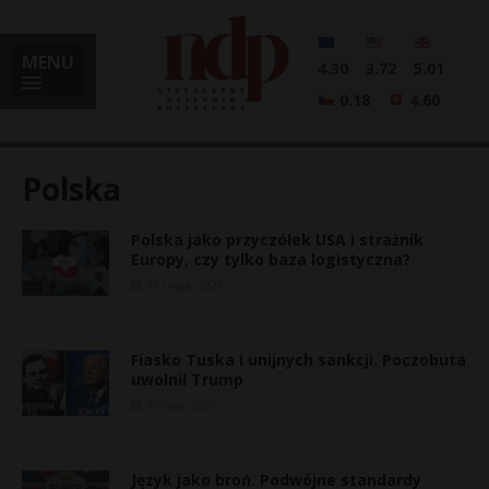
MENU
4.30
3.72
5.01
0.18
4.60
Polska
Polska jako przyczółek USA i strażnik
i
Europy, czy tylko baza logistyczna?
18 maja, 2026
l
Fiasko Tuska i unijnych sankcji. Poczobuta
uwolnił Trump
5 maja, 2026
Język jako broń. Podwójne standardy