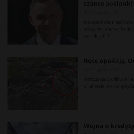
szanse posłanki 
3 listopada, 2023
Kto poprowadzi pierwsze 
prezydent. Andrzej Duda j
spekuluje
[…]
Ręce opadają. Od
3 listopada, 2023
Wstrząsające odkrycie na 
kilkanaście ton. Co gorsz
Wojna o kredyty