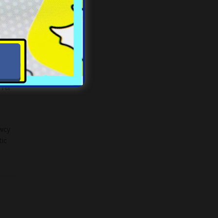
jnych
na
owcy
tic