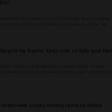
PiS”
posiedzenie Sejmu nowej kadencji? W tej sprawie decyzję podejmie
eszcze nie powierzył roli marszałka seniora żadnemu posłowi, ale
krycie na Śląsku. Spójrzcie, co było pod zie
Śląsku. Policjanci odkryli zakopane pod ziemią odpady – w sumie
a, pojemniki, w których się znajdowały odpady, uległy rozszczelnieniu
 wiborowe. Liczby mówią same za siebie