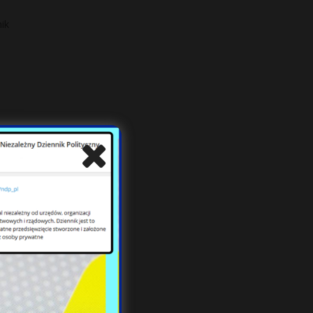
ik
ę do
owe.
nie