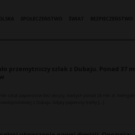
OLSKA
SPOŁECZEŃSTWO
ŚWIAT
BEZPIECZEŃSTWO
ło przemytniczy szlak z Dubaju. Ponad 37 m
ów
mln sztuk papierosów bez akcyzy, wartych ponad 28 mln zł. Nielegal
jprawdopodobniej z Dubaju. Gdyby papierosy trafiły
[…]
ogłosi utworzenie nowej dywizji. Opozycja: