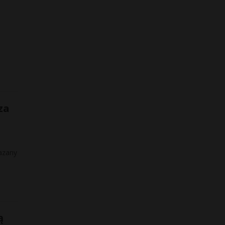
za
azany
ą