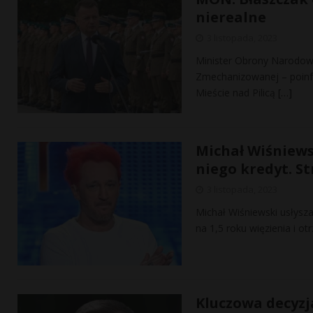
nierealne
3 listopada, 2023
Minister Obrony Narodowe
Zmechanizowanej – poi
Mieście nad Pilicą
[…]
Michał Wiśniewsk
niego kredyt. St
3 listopada, 2023
Michał Wiśniewski usłysz
na 1,5 roku więzienia i 
Kluczowa decyzj