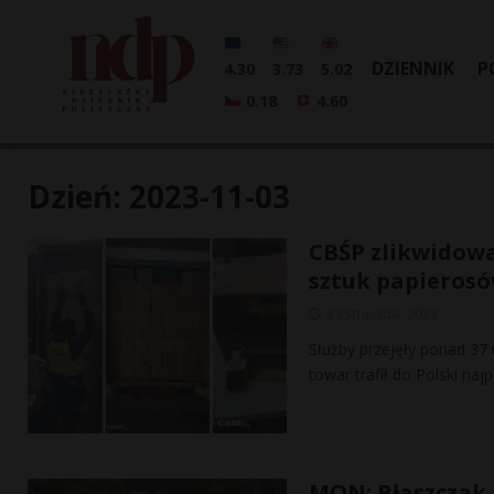
DZIENNIK
P
4.30
3.73
5.02
0.18
4.60
Dzień:
2023-11-03
CBŚP zlikwidowa
sztuk papieros
3 listopada, 2023
Służby przejęły ponad 37 
towar trafił do Polski na
MON: Błaszczak 