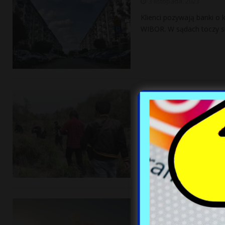
3 listopada, 2023
Klienci pozywają banki o
WIBOR. W sądach toczy się
Chińczycy sztur
3 listopada, 2023
Migranci z Chin szturmuj
USA z Meksyku. Wzbudza 
W ich
[…]
Gen. Załużny ni
3 listopada, 2023