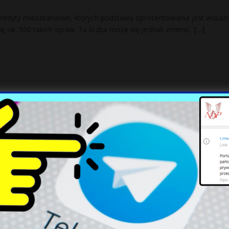
 kredyty mieszkaniowe, których podstawą oprocentowania jest wskaźn
 ok. 500 takich spraw. Ta liczba może się jednak zmienić.
[…]
mują amerykańską granicę. Alarm w USA
ą południową granicę Stanów Zjednoczonych, próbując przedostać si
to zaniepokojenie służb odpowiedzialnych za bezpieczeństwo narod
e ma złudzeń: Ukraina utknęła w długiej woj