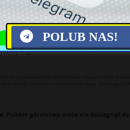
asie” – przyznał generał Wałerij Załużny. Naczelny dowódca Sił Zbro
tyjskim tygodnikiem „The Economist” opowiedział o sytuacji
[…]
POLUB NAS!
blemy w gdańskim terminalu. Protest wisi 
roblemy z przepustowością. Kontenerowce czekają na redzie, a kier
firmy obiecuje, że do końca miesiąca będzie lepiej. Zarządzający Bal
źle. Polskie górnictwo może nie dociągnąć do