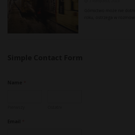
3 listopada, 2023
Górnictwo może nie dotrw
roku, ostrzega w rozmowi
Simple Contact Form
Name
*
Pierwszy
Ostatni
N
Email
*
a
m
e