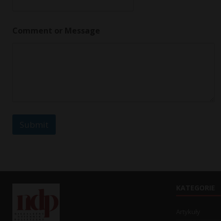
M
e
s
Comment or Message
s
a
g
e
o
r
Submit
KATEGORIE
Artykuły