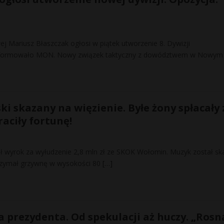
j Mariusz Błaszczak ogłosi w piątek utworzenie 8. Dywizji
nformowało MON. Nowy związek taktyczny z dowództwem w Nowym
i skazany na więzienie. Byłe żony spłacały 
raciły fortunę!
ał wyrok za wyłudzenie 2,8 mln zł ze SKOK Wołomin. Muzyk został sk
otrzymał grzywnę w wysokości 80
[…]
a prezydenta. Od spekulacji aż huczy. „Rosn