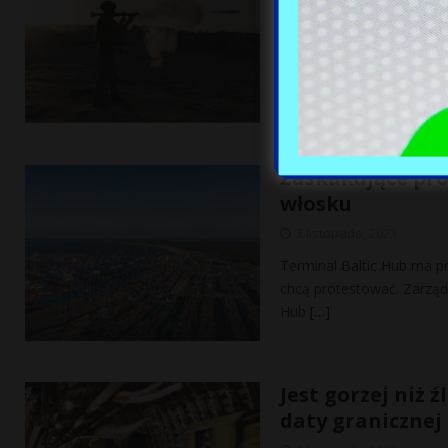
„Wojna znalazła się w imp
Ukrainy w rozmowie z bry
Zaskakujące pro
włosku
3 listopada, 2023
Terminal Baltic Hub ma p
chcą protestować. Zarząd 
Hub
[…]
Jest gorzej niż 
daty granicznej