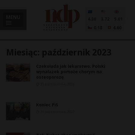
MENU
4.30
3.72
5.01
0.18
4.60
Miesiąc:
październik 2023
Czekolada jak lekarstwo. Polski
i
wynalazek pomoże chorym na
osteoporozę
31 października, 2023
l
Koniec PiS
31 października, 2023