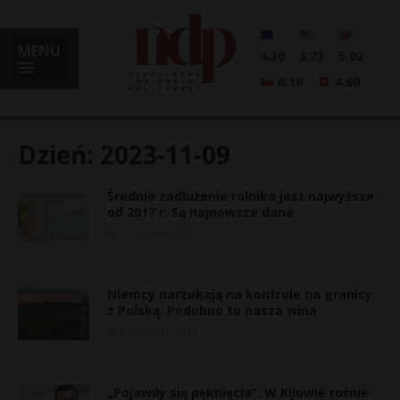
MENU
4.30
3.73
5.02
0.18
4.60
Dzień:
2023-11-09
Średnie zadłużenie rolnika jest najwyższe
i
od 2017 r. Są najnowsze dane
9 listopada, 2023
l
Niemcy narzekają na kontrole na granicy
z Polską. Podobno to nasza wina
9 listopada, 2023
„Pojawiły się pęknięcia”. W Kijowie rośnie