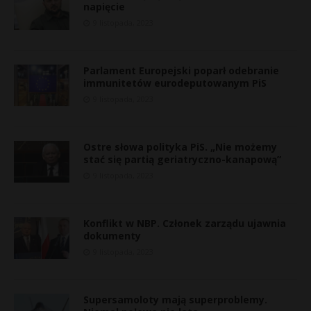
napięcie
9 listopada, 2023
Parlament Europejski poparł odebranie
immunitetów eurodeputowanym PiS
9 listopada, 2023
Ostre słowa polityka PiS. „Nie możemy
stać się partią geriatryczno-kanapową”
9 listopada, 2023
Konflikt w NBP. Członek zarządu ujawnia
dokumenty
9 listopada, 2023
Supersamoloty mają superproblemy.