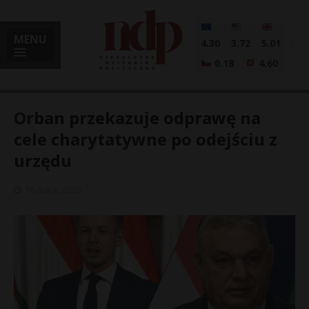
MENU
4.30
3.72
5.01
0.18
4.60
Orban przekazuje odprawę na
cele charytatywne po odejściu z
urzędu
i
16 maja, 2026
l