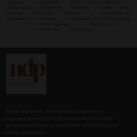
Nawrocki
wprowadza
testuje pocisk
zapowiada
podsumowuje
nadzwyczajne
balistyczny
nową partię:
pierwszy rok
środki, by
przed
Rozwój Plus jako
urzędowania
uratować
manewrami USA
nadzieja polskiej
reaktor jądrowy
i Korei
prawicy
Cernavoda
Południowej
Portal niezależny od instytucji państwowych,
organizacji rządowych. Dziennik jest prywatnym
przedsiębiorstwem utworzonym i założonym przez
osoby prywatne.