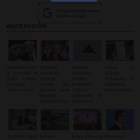
WIĘCEJ POSTÓW
Międzynarodow
Prezydent
Poważne
Zmiany w
y porządek w
zapowiada
naruszenia
aplikacji
dobie Trumpa:
strategię
polskiej
mObywatel: Co
transakcje
rozwoju jako
przestrzeni –
użytkownicy
zamiast zasad?
kluczowy punkt
rosnące
muszą wiedzieć?
kampanii
zagrożenie ze
parlamentarnej
strony Rosji
Prezydent Karol
Rumunia
Korea Północna
Morawiecki