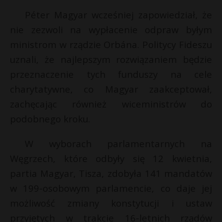
P
Péter Magyar wcześniej zapowiedział, że
nie zezwoli na wypłacenie odpraw byłym
ministrom w rządzie Orbána. Politycy Fideszu
t
uznali, że najlepszym rozwiązaniem będzie
E
przeznaczenie tych funduszy na cele
s
s
charytatywne, co Magyar zaakceptował,
i
zachęcając również wiceministrów do
l
podobnego kroku.
W wyborach parlamentarnych na
Węgrzech, które odbyły się 12 kwietnia,
partia Magyar, Tisza, zdobyła 141 mandatów
w 199-osobowym parlamencie, co daje jej
możliwość zmiany konstytucji i ustaw
przyjętych w trakcie 16-letnich rządów