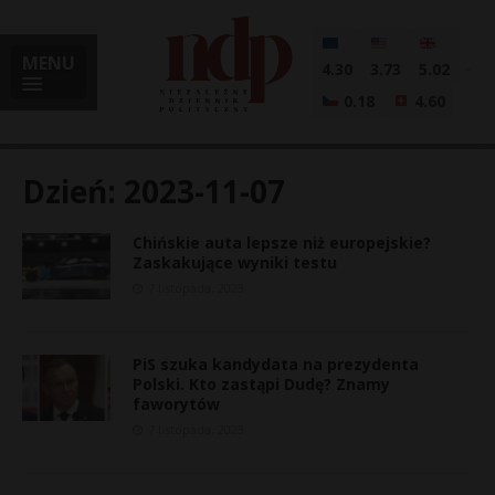
MENU
4.30
3.73
5.02
0.18
4.60
Dzień:
2023-11-07
Chińskie auta lepsze niż europejskie?
i
Zaskakujące wyniki testu
7 listopada, 2023
l
PiS szuka kandydata na prezydenta
Polski. Kto zastąpi Dudę? Znamy
faworytów
7 listopada, 2023