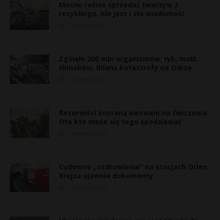
Mocno rośnie sprzedaż tworzyw z
recyklingu. Ale jest i zła wiadomość
7 listopada, 2023
Zginęło 200 mln organizmów: ryb, małż,
ślimaków. Bilans katastrofy na Odrze
7 listopada, 2023
Rezerwiści zostaną wezwani na ćwiczenia.
Oto kto może się tego spodziewać
7 listopada, 2023
s
Cudowne „ozdrowienie” na stacjach Orlen.
s
Brejza ujawnia dokumenty
7 listopada, 2023
E