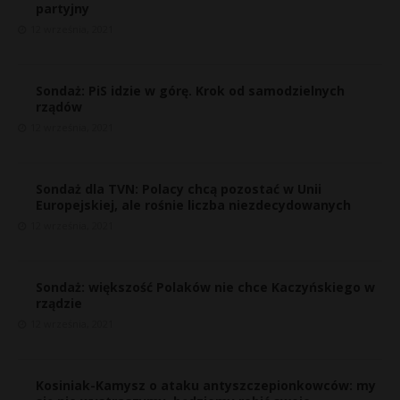
partyjny
12 września, 2021
Sondaż: PiS idzie w górę. Krok od samodzielnych
rządów
12 września, 2021
Sondaż dla TVN: Polacy chcą pozostać w Unii
Europejskiej, ale rośnie liczba niezdecydowanych
12 września, 2021
Sondaż: większość Polaków nie chce Kaczyńskiego w
rządzie
12 września, 2021
Kosiniak-Kamysz o ataku antyszczepionkowców: my