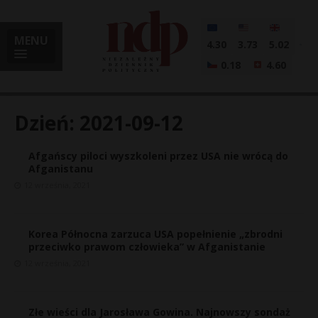
MENU
4.30
3.73
5.02
0.18
4.60
Dzień:
2021-09-12
Afgańscy piloci wyszkoleni przez USA nie wrócą do
i
Afganistanu
12 września, 2021
l
Korea Północna zarzuca USA popełnienie „zbrodni
przeciwko prawom człowieka” w Afganistanie
12 września, 2021
Złe wieści dla Jarosława Gowina. Najnowszy sondaż