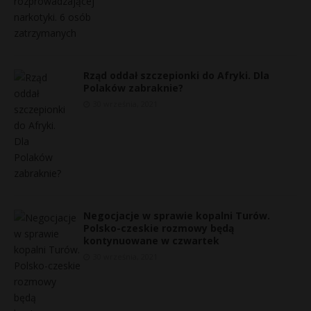
P
Rząd oddał szczepionki do Afryki. Dla
Polaków zabraknie?
E
30 września, 2021
i
l
Negocjacje w sprawie kopalni Turów.
*
Polsko-czeskie rozmowy będą
*
kontynuowane w czwartek
*
30 września, 2021