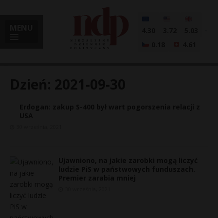
MENU
4.30
3.72
5.03
0.18
4.61
Dzień:
2021-09-30
Erdogan: zakup S-400 był wart pogorszenia relacji z
i
USA
30 września, 2021
l
Ujawniono, na jakie zarobki mogą liczyć
ludzie PiS w państwowych funduszach.
Premier zarabia mniej
30 września, 2021