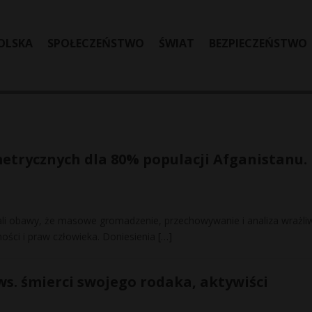
OLSKA
SPOŁECZEŃSTWO
ŚWIAT
BEZPIECZEŃSTWO
etrycznych dla 80% populacji Afganistanu.
żali obawy, że masowe gromadzenie, przechowywanie i analiza wrażli
ości i praw człowieka. Doniesienia
[…]
ws. śmierci swojego rodaka, aktywiści