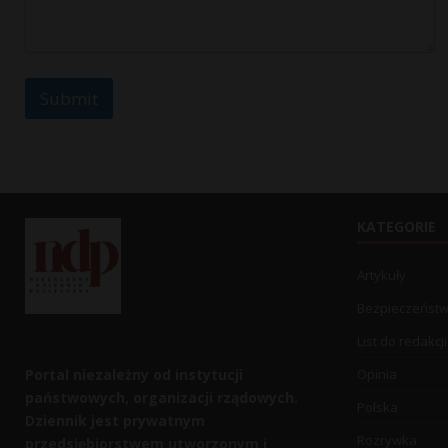
r
Submit
KATEGORIE
Artykuły
Bezpieczeńst
List do redakcji
Portal niezależny od instytucji
Opinia
państwowych, organizacji rządowych.
Polska
Dziennik jest prywatnym
Rozrywka
przedsiębiorstwem utworzonym i