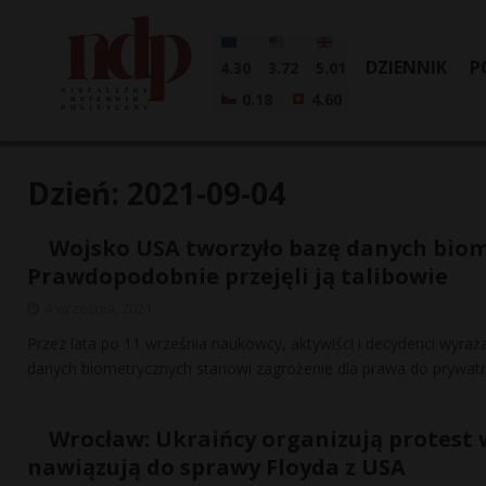
DZIENNIK
P
4.30
3.72
5.01
0.18
4.60
Dzień:
2021-09-04
Wojsko USA tworzyło bazę danych biom
Prawdopodobnie przejęli ją talibowie
4 września, 2021
Przez lata po 11 września naukowcy, aktywiści i decydenci wyra
danych biometrycznych stanowi zagrożenie dla prawa do prywatn
Wrocław: Ukraińcy organizują protest 
nawiązują do sprawy Floyda z USA