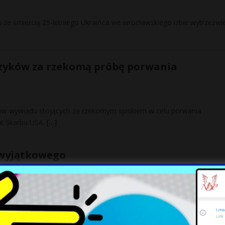
 ze śmiercią 25-letniego Ukraińca we wrocławskiego izbie wytrzeźwi
czyków za rzekomą próbę porwania
tów wywiadu stojących za rzekomym spiskiem w celu porwania
nt Skarbu USA.
[…]
 wyjątkowego
jątkowego; 30,1 proc. jest odmiennego zdania – wynika z