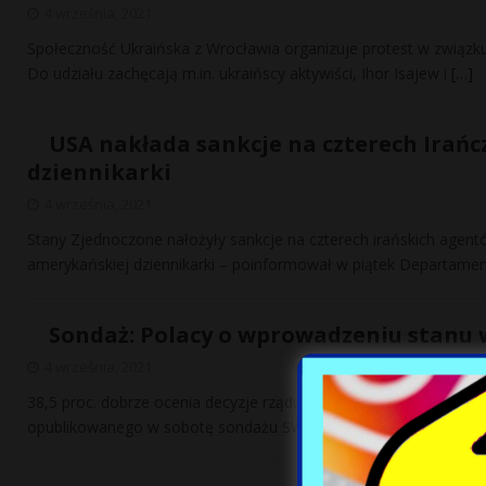
4 września, 2021
Społeczność Ukraińska z Wrocławia organizuje protest w związku
Do udziału zachęcają m.in. ukraińscy aktywiści, Ihor Isajew i
[…]
USA nakłada sankcje na czterech Irań
dziennikarki
4 września, 2021
Stany Zjednoczone nałożyły sankcje na czterech irańskich agen
amerykańskiej dziennikarki – poinformował w piątek Departame
Sondaż: Polacy o wprowadzeniu stanu
4 września, 2021
38,5 proc. dobrze ocenia decyzje rządu o wprowadzeniu stanu wy
opublikowanego w sobotę sondażu SW Research dla
[…]