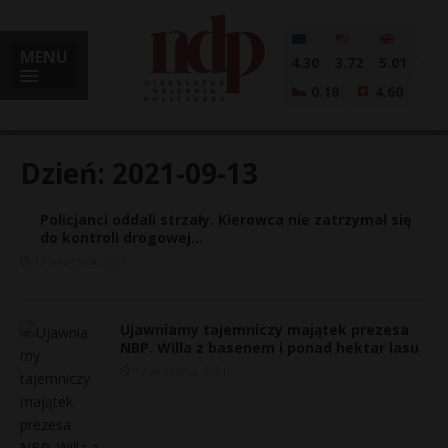
MENU
4.30
3.72
5.01
0.18
4.60
Dzień:
2021-09-13
Policjanci oddali strzały. Kierowca nie zatrzymał się
i
do kontroli drogowej…
13 września, 2021
l
Ujawniamy tajemniczy majątek prezesa
NBP. Willa z basenem i ponad hektar lasu
13 września, 2021