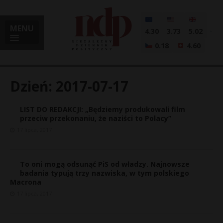
MENU
4.30
3.73
5.02
0.18
4.60
Dzień:
2017-07-17
LIST DO REDAKCJI: „Będziemy produkowali film
i
przeciw przekonaniu, że naziści to Polacy”
17 lipca, 2017
l
To oni mogą odsunąć PiS od władzy. Najnowsze
badania typują trzy nazwiska, w tym polskiego
Macrona
17 lipca, 2017