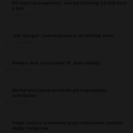
PiS musi się pospieszyć. Inaczej stracimy 3,5 mld euro
z Unii
17 lipca, 2017
„Der Spiegel”: Samobójstwa w ukraińskiej armii
17 lipca, 2017
Wałęsa chce aresztować 15 „ludzi władzy”
17 lipca, 2017
Merkel przeciwna ustaleniu górnego pułapu
r
uchodźców
E
17 lipca, 2017
i
l
Polski turysta uratowany przez białoruskie i polskie
służby medyczne