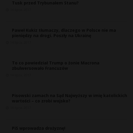
Tusk przed Trybunałem Stanu?
14 lipca, 2017
Paweł Kukiz tłumaczy, dlaczego w Polsce nie ma
pieniędzy na drogi. Poszły na Ukrainę
14 lipca, 2017
To co powiedział Trump o żonie Macrona
zbulwersowało Francuzów
14 lipca, 2017
Pisowski zamach na Sąd Najwyższy w imię katolickich
wartości – co zrobi wojsko?
14 lipca, 2017
PiS wprowadza drożyznę!