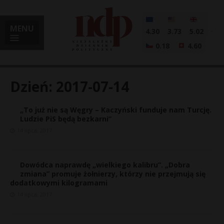
MENU
4.30
3.73
5.02
0.18
4.60
Dzień:
2017-07-14
„To już nie są Węgry – Kaczyński funduje nam Turcję.
i
Ludzie PiS będą bezkarni”
14 lipca, 2017
l
Dowódca naprawdę „wielkiego kalibru”. „Dobra
zmiana” promuje żołnierzy, którzy nie przejmują się
dodatkowymi kilogramami
14 lipca, 2017