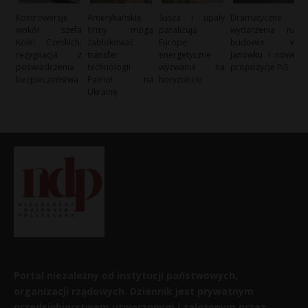
Kontrowersje
Amerykańskie
Susza i upały
Dramatyczne
wokół szefa
firmy mogą
paraliżują
wydarzenia na
Kolei Czeskich:
zablokować
Europę:
budowie w
rezygnacja z
transfer
energetyczne
Janówku i nowe
poświadczenia
technologii
wyzwania na
propozycje PiS
bezpieczeństwa
Patriot na
horyzoncie
Ukrainę
Portal niezależny od instytucji państwowych,
organizacji rządowych. Dziennik jest prywatnym
przedsiębiorstwem utworzonym i założonym przez