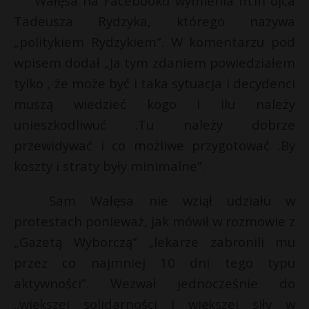
Wałęsa na Facebooku wymienia m.in ojca
Tadeusza Rydzyka, którego nazywa
„politykiem Rydzykiem”. W komentarzu pod
wpisem dodał „Ja tym zdaniem powiedziałem
tylko , że może być i taka sytuacja i decydenci
muszą wiedzieć kogo i ilu należy
unieszkodliwuć .Tu należy dobrze
przewidywać i co możliwe przygotować .By
koszty i straty były minimalne”.
Sam Wałęsa nie wziął udziału w
protestach ponieważ, jak mówił w rozmowie z
„Gazetą Wyborczą” „lekarze zabronili mu
przez co najmniej 10 dni tego typu
aktywności”. Wezwał jednocześnie do
t
„większej solidarności i większej siły w