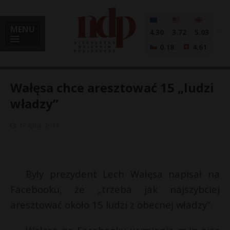
MENU
4.30
3.72
5.03
0.18
4.61
Wałęsa chce aresztować 15 „ludzi
władzy”
i
17 lipca, 2017
l
Były prezydent Lech Wałęsa napisał na
Facebooku, że „trzeba jak najszybciej
aresztować około 15 ludzi z obecnej władzy”.