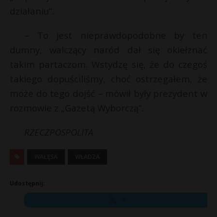
działaniu”.
P
– To jest nieprawdopodobne by ten
r
dumny, walczący naród dał się okiełznać
takim partaczom. Wstydzę się, że do czegoś
E
takiego dopuściliśmy, choć ostrzegałem, że
może do tego dojść – mówił były prezydent w
i
l
rozmowie z „Gazetą Wyborczą”.
RZECZPOSPOLITA
WAŁĘSA
WŁADZA
Udostępnij:
X