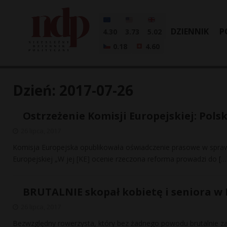
DZIENNIK
P
4.30
3.73
5.02
0.18
4.60
Dzień:
2017-07-26
Ostrzeżenie Komisji Europejskiej: Pols
26 lipca, 2017
Komisja Europejska opublikowała oświadczenie prasowe w spraw
Europejskiej „W jej [KE] ocenie rzeczona reforma prowadzi do
[…
BRUTALNIE skopał kobietę i seniora w
26 lipca, 2017
Bezwzględny rowerzysta, który bez żadnego powodu brutalnie za