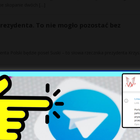
skie skopanie dwóch
[…]
prezydenta. To nie mogło pozostać bez
nta Polski będzie poseł Suski – to słowa rzecznika prezydenta Krzys