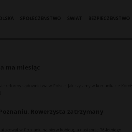
OLSKA
SPOŁECZEŃSTWO
ŚWIAT
BEZPIECZEŃSTWO
ka ma miesiąc
ie reformy sądownictwa w Polsce. Jak czytamy w komunikacie Komis
]
 Poznaniu. Rowerzysta zatrzymany
atakował w Poznaniu najpierw kobietę, a następnie 76-letniego