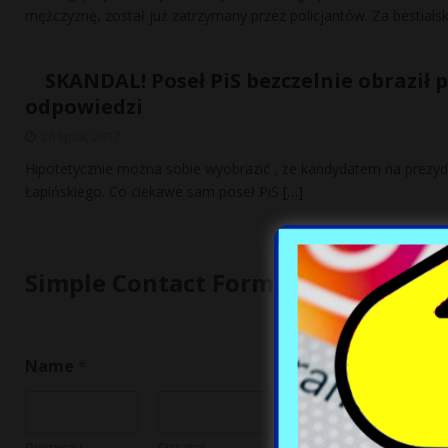
mężczyznę, został już zatrzymany przez policjantów. Za bestial
SKANDAL! Poseł PiS bezczelnie obraził 
odpowiedzi
26 lipca, 2017
Hipotetycznie można sobie wyobrazić , że kandydatem na prezyde
Łapińskiego. Co ciekawe sam poseł PiS
[…]
Simple Contact Form
Name
*
Pierwszy
Ostatni