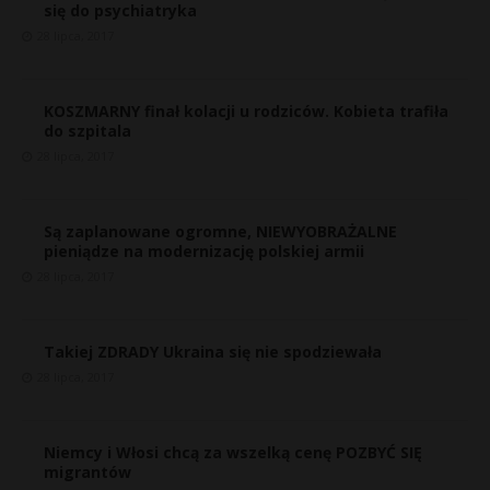
się do psychiatryka
28 lipca, 2017
KOSZMARNY finał kolacji u rodziców. Kobieta trafiła
do szpitala
28 lipca, 2017
Są zaplanowane ogromne, NIEWYOBRAŻALNE
pieniądze na modernizację polskiej armii
28 lipca, 2017
*
*
Takiej ZDRADY Ukraina się nie spodziewała
28 lipca, 2017
r
Niemcy i Włosi chcą za wszelką cenę POZBYĆ SIĘ
migrantów