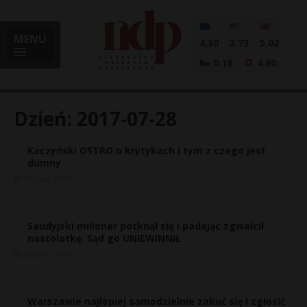
MENU
4.30
3.73
5.02
0.18
4.60
Dzień:
2017-07-28
Kaczyński OSTRO o krytykach i tym z czego jest
i
dumny
28 lipca, 2017
l
Saudyjski milioner potknął się i padając zgwałcił
nastolatkę. Sąd go UNIEWINNIŁ
28 lipca, 2017
Warszawie najlepiej samodzielnie zakuć się i zgłosić