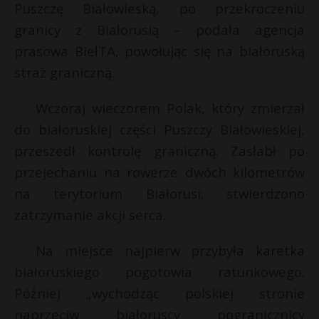
Puszczę Białowieską, po przekroczeniu
granicy z Białorusią – podała agencja
prasowa BiełTA, powołując się na białoruską
straż graniczną.
Wczoraj wieczorem Polak, który zmierzał
do białoruskiej części Puszczy Białowieskiej,
przeszedł kontrolę graniczną. Zasłabł po
przejechaniu na rowerze dwóch kilometrów
na terytorium Białorusi; stwierdzono
zatrzymanie akcji serca.
Na miejsce najpierw przybyła karetka
białoruskiego pogotowia ratunkowego.
Później „wychodząc polskiej stronie
naprzeciw białoruscy pogranicznicy