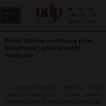
MENU
4.30
3.73
5.02
0.18
4.60
Polski turysta uratowany przez
białoruskie i polskie służby
medyczne
i
17 lipca, 2017
l
Ratownicy medyczni z Białorusi i Polski
podczas wspólnej akcji udzielili pomocy
polskiemu turyście, który zasłabł, zwiedzając