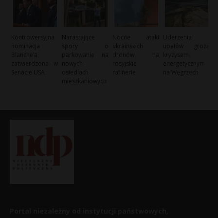
Kontrowersyjna
Narastające
Nocne ataki
Uderzenia
nominacja
spory o
ukraińskich
upałów grożą
Blanche’a
parkowanie na
dronów na
kryzysem
zatwierdzona w
nowych
rosyjskie
energetycznym
Senacie USA
osiedlach
rafinerie
na Węgrzech
mieszkaniowych
Portal niezależny od instytucji państwowych,