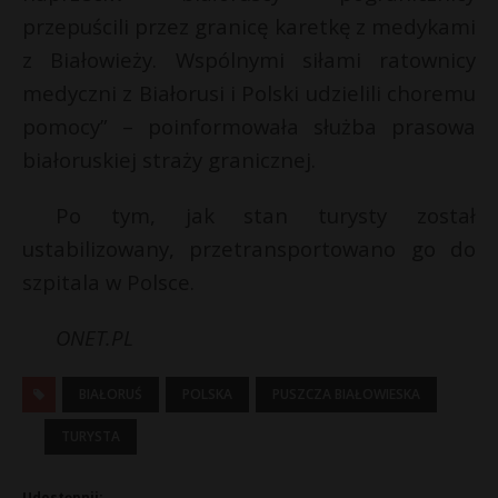
przepuścili przez granicę karetkę z medykami
P
z Białowieży. Wspólnymi siłami ratownicy
medyczni z Białorusi i Polski udzielili choremu
pomocy” – poinformowała służba prasowa
E
r
białoruskiej straży granicznej.
E
Po tym, jak stan turysty został
i
l
i
ustabilizowany, przetransportowano go do
l
szpitala w Polsce.
ONET.PL
BIAŁORUŚ
POLSKA
PUSZCZA BIAŁOWIESKA
TURYSTA
Udostępnij: