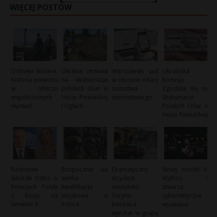
WIĘCEJ POSTÓW
Odyseja Nolana:
Ukraina zezwala
Warszawski sąd
Ukraińska
historia powrotu
na ekshumacje
w obronie ofiary
Komisja
w obliczu
polskich ofiar w
oszustwa
Zgodziła się na
współczesnych
Hucie Pieniackiej
internetowego
Ekshumacje
wyzwań
i Ugłach
Polskich Ofiar w
Hucie Pieniackiej
Radosław
Rozpocznie się
Dramatyczny
Nowy model AI
Sikorski Ostro o
wielka
incydent
Mythos 5
Relacjach Polski
kwalifikacja
niedaleko
stwarza
z Rosją na
wojskowa w
Turynu:
cybernetyczne
Serwisie X
Polsce
kierowca
wyzwania
wjechał w grupę