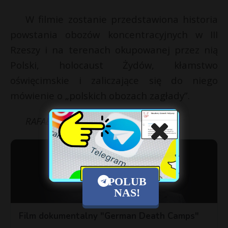
W filmie zostanie przedstawiona historia
powstania obozów koncentracyjnych w III
Rzeszy i na terenach okupowanej przez nią
Polski, holocaust Żydów, kłamstwo
oświęcimskie i zaliczające się do niego
mówienie o „polskich obozach zagłady”.
RAFAŁ ZBOROWSKI
POLUB
NAS!