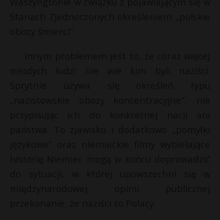
Waszyngtonie w związku z pojawiającym się w
P
Stanach Zjednoczonych określeniem „polskie
obozy śmierci”.
Innym problemem jest to, że coraz więcej
E
młodych ludzi nie wie kim byli naziści.
s
Sprytnie używa się określeń typu
s
i
„nazistowskie obozy koncentracyjne”, nie
l
przypisując ich do konkretnej nacji ani
państwa. To zjawisko i dodatkowo „pomyłki
r
językowe” oraz niemieckie filmy wybielające
historię Niemiec mogą w końcu doprowadzić
s
s
do sytuacji, w której upowszechni się w
międzynarodowej opinii publicznej
przekonanie, że naziści to Polacy.