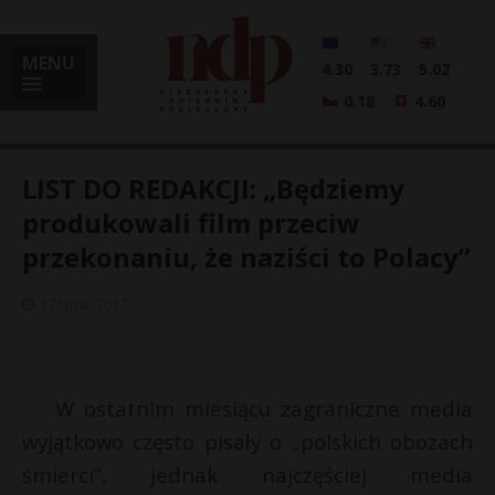
MENU
4.30
3.73
5.02
0.18
4.60
LIST DO REDAKCJI: „Będziemy
produkowali film przeciw
przekonaniu, że naziści to Polacy”
i
17 lipca, 2017
l
W ostatnim miesiącu zagraniczne media
wyjątkowo często pisały o „polskich obozach
śmierci”, jednak najczęściej media