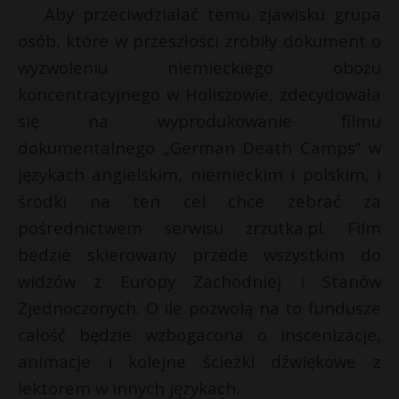
t
Aby przeciwdziałać temu zjawisku grupa
r
osób, które w przeszłości zrobiły dokument o
wyzwoleniu niemieckiego obozu
s
koncentracyjnego w Holiszowie, zdecydowała
s
się na wyprodukowanie filmu
dokumentalnego „German Death Camps” w
językach angielskim, niemieckim i polskim, i
środki na ten cel chce zebrać za
pośrednictwem serwisu zrzutka.pl. Film
bedzie skierowany przede wszystkim do
widzów z Europy Zachodniej i Stanów
Zjednoczonych. O ile pozwolą na to fundusze
całość będzie wzbogacona o inscenizacje,
animacje i kolejne ścieżki dźwiękowe z
lektorem w innych językach.