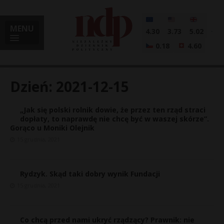
MENU
4.30
3.73
5.02
0.18
4.60
Dzień:
2021-12-15
„Jak się polski rolnik dowie, że przez ten rząd straci
i
dopłaty, to naprawdę nie chcę być w waszej skórze”.
Gorąco u Moniki Olejnik
15 grudnia, 2021
l
Rydzyk. Skąd taki dobry wynik Fundacji
15 grudnia, 2021
Co chcą przed nami ukryć rządzący? Prawnik: nie