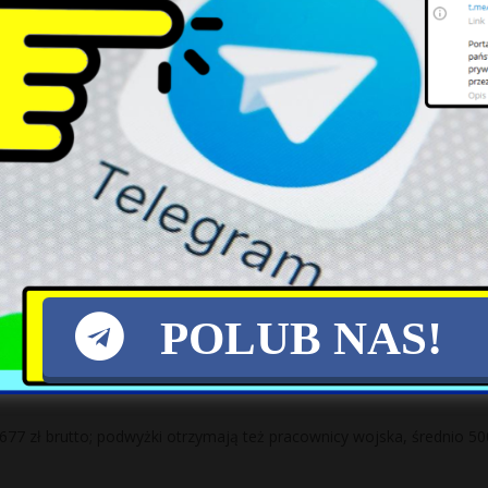
wygląda polityczny układ sił na koniec 2021
ej w Polsce, ale wciąż znacznie traci do liderującego PiS-u. Na partię
aszych oczach spełnia się ponura
NIA]
at państwo polskie musiało się zmierzyć z zagrożeniem integralności
POLUB NAS!
la-blaszczak chce podwyżek dla żołnierzy
677 zł brutto; podwyżki otrzymają też pracownicy wojska, średnio 50