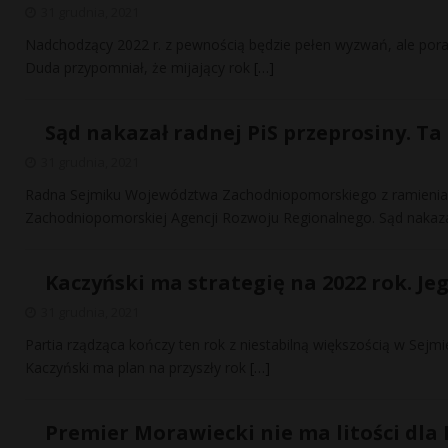
31 grudnia, 2021
Nadchodzący 2022 r. z pewnością będzie pełen wyzwań, ale pora
Duda przypomniał, że mijający rok
[…]
Sąd nakazał radnej PiS przeprosiny. Ta
31 grudnia, 2021
Radna Sejmiku Województwa Zachodniopomorskiego z ramienia Pi
Zachodniopomorskiej Agencji Rozwoju Regionalnego. Sąd nakazał
Kaczyński ma strategię na 2022 rok. Je
31 grudnia, 2021
Partia rządząca kończy ten rok z niestabilną większością w Sejm
Kaczyński ma plan na przyszły rok
[…]
Premier Morawiecki nie ma litości dla