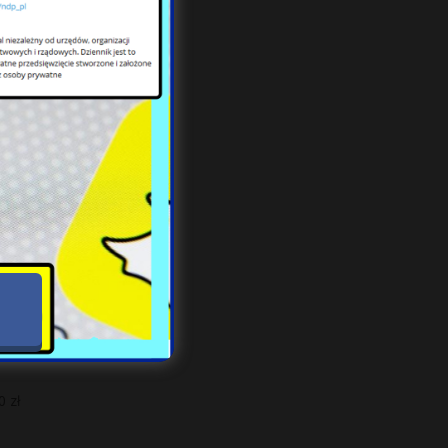
 r.
0 zł