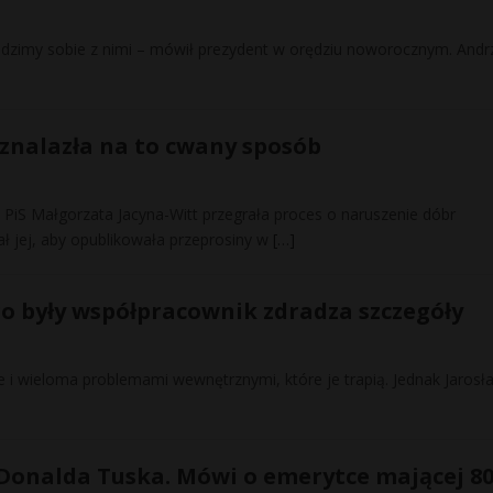
dzimy sobie z nimi – mówił prezydent w orędziu noworocznym. Andr
 znalazła na to cwany sposób
S Małgorzata Jacyna-Witt przegrała proces o naruszenie dóbr
 jej, aby opublikowała przeprosiny w
[…]
go były współpracownik zdradza szczegóły
ie i wieloma problemami wewnętrznymi, które je trapią. Jednak Jarosł
 Donalda Tuska. Mówi o emerytce mającej 80