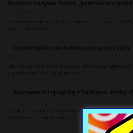
brutto i nazywa Tuska „premierem polski
31 grudnia, 2021
Co za wymiana ciosów, i to dosłownie w ostatnich godzinach 202
gigantyczne podwyżki
[…]
Paweł Kukiz nie wyklucza startu z list
31 grudnia, 2021
Kilka miesięcy temu Paweł Kukiz podpisał umowę programową z P
w głosowaniach za to, że poprze ona
[…]
Morawiecki spiął się z Tuskiem. Padły
31 grudnia, 2021
Donald Tusk nagrał film, w którym mówił, jak gigantyczne podwy
pytał premiera. Niespełna dobę
[…]