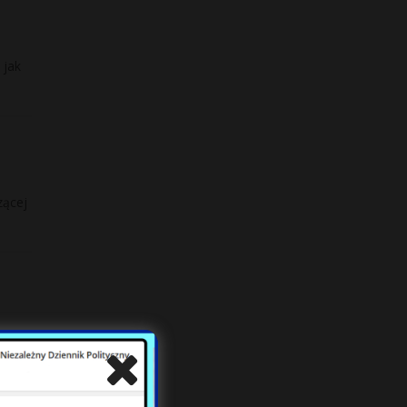
 jak
zącej
li? –