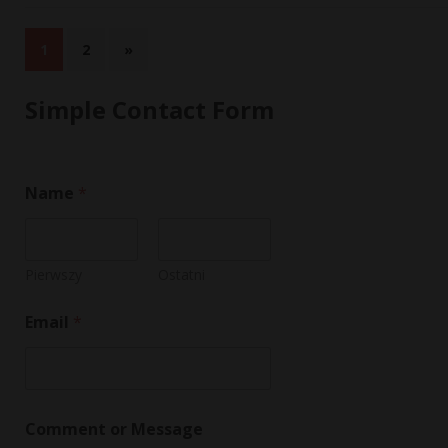
1
2
»
Simple Contact Form
Name
*
Pierwszy
Ostatni
Email
*
N
Comment or Message
a