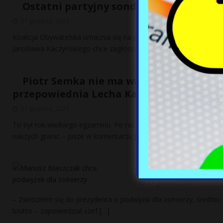
Ostatni partyjny sondaż tego roku. Tak 
31 grudnia, 2021
Koalicja Obywatelska umacnia się na pozycji drugiej siły polityczn
Jarosława Kaczyńskiego chce zagłosować 33
[…]
Piotr Semka nie ma wątpliwości: „Na n
przepowiednia Lecha Kaczyńskiego” [OPI
31 grudnia, 2021
To był rok wielkiego egzaminu. Po raz pierwszy od czterdziestu l
naszych granic – pisze w komentarzu
[…]
677 zł brutto. B
31 grudnia, 2021
– Zwróciłem się do prezydenta o podwyżki dla żołnierzy, średnio 
brutto – zapowiedział szef
[…]