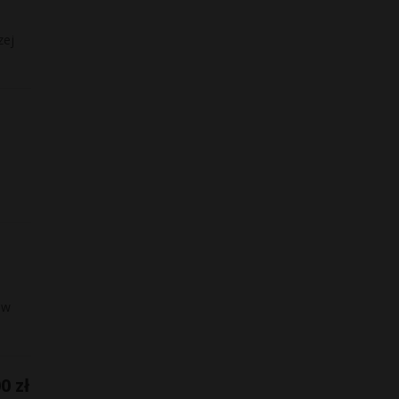
zej
aw
0 zł