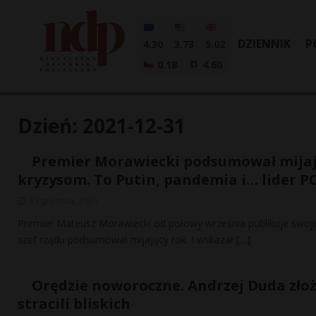
DZIENNIK
P
4.30
3.73
5.02
0.18
4.60
Dzień:
2021-12-31
Premier Morawiecki podsumował mijający
kryzysom. To Putin, pandemia i… lider P
31 grudnia, 2021
Premier Mateusz Morawiecki od połowy września publikuje swoje
szef rządu podsumował mijający rok. I wskazał
[…]
Orędzie noworoczne. Andrzej Duda złoż
stracili bliskich