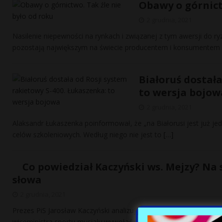
Obawy o górnict
2 grudnia, 2021
Nasilenie niepewności na rynkach i związanej z tym awersji do r
pozostają największym na świecie producentem i konsumentem
Białoruś dostała
to wersja bojow
2 grudnia, 2021
Alaksandr Łukaszenka poinformował, że „na Białorusi jest już jede
celów szkoleniowych. Według niego nie jest to
[…]
Co powiedział Kaczyński ws. Mejzy? Na
słowa
2 grudnia, 2021
Prezes PiS Jarosław Kaczyński analizuje aferę z Łukaszem Mejzą
wiceministra sportu musiały wywołać w partii niemałe poruszeni