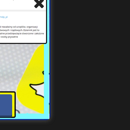
cja
 Ale