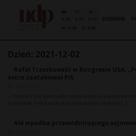
DZIENNIK
P
4.30
3.72
5.01
0.18
4.60
Dzień:
2021-12-02
Rafał Trzaskowski w Kongresie USA: „Po
ostro zaatakował PiS
2 grudnia, 2021
– Polska jest dziś polem walki między wolnością a autorytaryz
Trzaskowski. Polityk wziął udział w posiedzeniu senackiej
[…]
Ale wpadka przewodniczącego sejmowej
2 grudnia, 2021