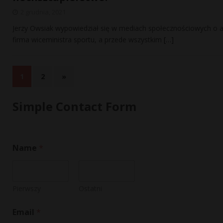
2 grudnia, 2021
Jerzy Owsiak wypowiedział się w mediach społecznościowych o af
firma wiceministra sportu, a przede wszystkim
[…]
1
2
»
Simple Contact Form
Name
*
Pierwszy
Ostatni
o
Email
*
r