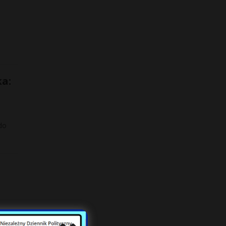
ka:
do
go