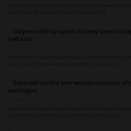
Takiego powitania na komisji administracji i spraw wewnętrznych 
kilka minut, a już przewodniczący komisji okrasił
[…]
Obywatelski projekt ustawy zaostrzaj
czytaniu
2 grudnia, 2021
Sejm odrzucił w czwartek w pierwszym czytaniu obywatelski proje
ciąży może być traktowane jako zabójstwo. W związku
[…]
Sejm odrzucił w pierwszym czytaniu ob
aborcyjne
2 grudnia, 2021
Sejm odrzucił w czwartek w pierwszym czytaniu obywatelski proje
ciąży może być traktowane jako zabójstwo. W związku
[…]