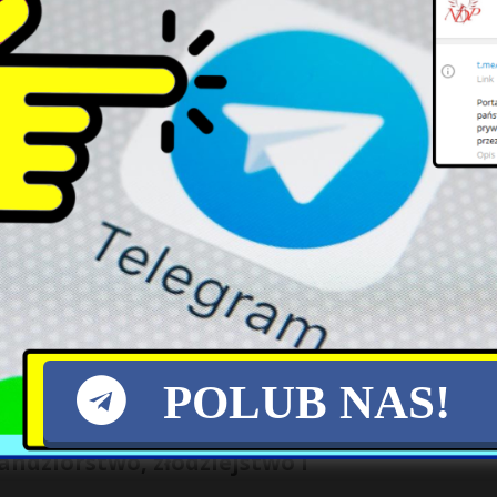
rażackiego pod Toruniem. Nie żyje dwójka
ali do pożaru
 W nocy ze środy na czwartek doszło tu do zderzenia ciężarówki z
wski: kolejna wizja na 2022 rok. „Konfronta
”
dnię na 2022 rok. Jak twierdzi, kwiecień przyniesie nam pewną ulgę.
POLUB NAS!
andziorstwo, złodziejstwo i