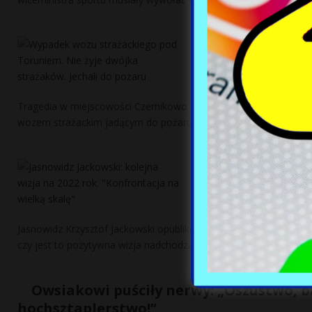
Wypadek wozu st
strażaków. Jech
2 grudnia, 2021
Tragedia w miejscowości Czernikowo w woj. kujawsko-pomorskim.
wozem strażackim jadącym do pożaru sadzy.
[…]
Jasnowidz Jacko
na wielką skalę
2 grudnia, 2021
Jasnowidz Krzysztof Jackowski opublikował swoją drugą przepowie
czy jest to pozytywna wizja nadchodzącego roku?
[…]
Owsiakowi puściły nerwy: „Oszustwo, b
hochsztaplerstwo!”