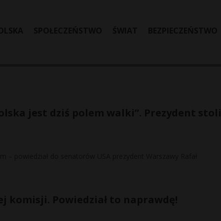
OLSKA
SPOŁECZEŃSTWO
ŚWIAT
BEZPIECZEŃSTWO
lska jest dziś polem walki”. Prezydent stol
mem – powiedział do senatorów USA prezydent Warszawy Rafał
 komisji. Powiedział to naprawdę!