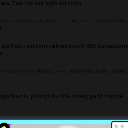
wo. Tak źle nie było od roku
yzyka prowokują wyprzedaż górniczych akcji przez inwestorów. Chiny
[…]
 od Rosji system rakietowy S-400. Łukaszen
a
n rosyjski system rakietowy S-400”. Jak podkreślił, znajduje się tam 
 spotkaniu polityków PiS miały paść ważne
. Bulwersujące opinie publiczną doniesienia medialne na temat nowe
e.
[…]