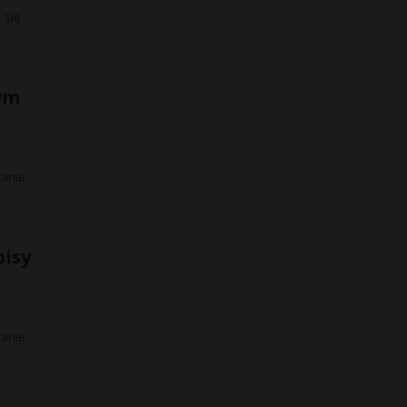
 się
zym
wanie
pisy
wanie