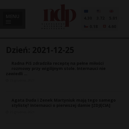
MENU
4.30
3.72
5.01
0.18
4.60
Dzień:
2021-12-25
Radna PiS zdradziła receptę na pełne miłości
i
rozmowy przy wigilijnym stole. Internauci nie
zawiedli …
25 grudnia, 2021
l
Agata Duda i Zenek Martyniuk mają tego samego
stylistę? Internauci o pierwszej damie [ZDJĘCIA]
25 grudnia, 2021