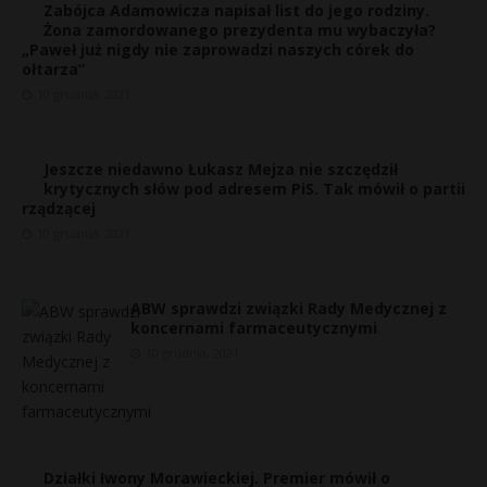
Zabójca Adamowicza napisał list do jego rodziny.
Żona zamordowanego prezydenta mu wybaczyła?
„Paweł już nigdy nie zaprowadzi naszych córek do
ołtarza”
10 grudnia, 2021
Jeszcze niedawno Łukasz Mejza nie szczędził
krytycznych słów pod adresem PiS. Tak mówił o partii
rządzącej
10 grudnia, 2021
ABW sprawdzi związki Rady Medycznej z
koncernami farmaceutycznymi
10 grudnia, 2021
t
Działki Iwony Morawieckiej. Premier mówił o