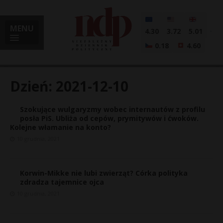
MENU
4.30
3.72
5.01
0.18
4.60
Dzień:
2021-12-10
Szokujące wulgaryzmy wobec internautów z profilu
i
posła PiS. Ubliża od cepów, prymitywów i ćwoków.
Kolejne włamanie na konto?
10 grudnia, 2021
l
Korwin-Mikke nie lubi zwierząt? Córka polityka
zdradza tajemnice ojca
10 grudnia, 2021