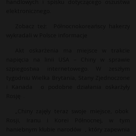
handlowych i spisku dotyczącego oszustwa
P
elektronicznego.
Zobacz też: Północnokoreańscy hakerzy
wykradali w Polsce informacje
E
E
Akt oskarżenia ma miejsce w trakcie
i
i
napięcia na linii USA – Chiny w sprawie
l
l
szpiegostwa internetowego. W zeszłym
r
tygodniu Wielka Brytania, Stany Zjednoczone
i Kanada o podobne działania oskarżyły
Rosję .
„Chiny zajęły teraz swoje miejsce, obok
t
Rosji, Iranu i Korei Północnej, w tym
haniebnym klubie narodów , który zapewnia