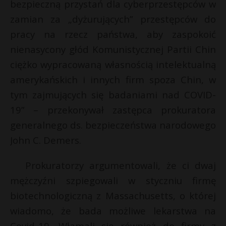
t
bezpieczną przystań dla cyberprzestępców w
zamian za „dyżurujących” przestępców do
r
pracy na rzecz państwa, aby zaspokoić
nienasycony głód Komunistycznej Partii Chin
s
s
ciężko wypracowaną własnością intelektualną
amerykańskich i innych firm spoza Chin, w
tym zajmujących się badaniami nad COVID-
19” – przekonywał zastępca prokuratora
generalnego ds. bezpieczeństwa narodowego
John C. Demers.
Prokuratorzy argumentowali, że ci dwaj
mężczyźni szpiegowali w styczniu firmę
biotechnologiczną z Massachusetts, o której
wiadomo, że bada możliwe lekarstwa na
Covid-19. Włamali się również do firmy z