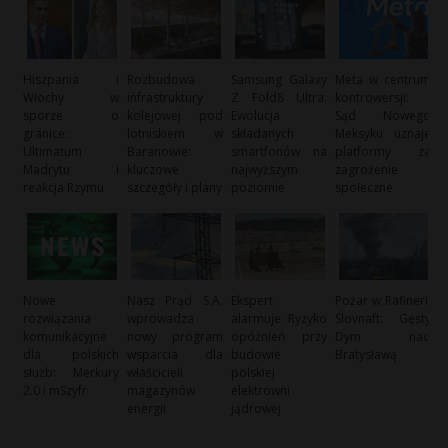
Hiszpania i
Rozbudowa
Samsung Galaxy
Meta w centrum
Włochy w
infrastruktury
Z Fold8 Ultra:
kontrowersji:
sporze o
kolejowej pod
Ewolucja
Sąd Nowego
granice:
lotniskiem w
składanych
Meksyku uznaje
Ultimatum
Baranowie:
smartfonów na
platformy za
Madrytu i
kluczowe
najwyższym
zagrożenie
reakcja Rzymu
szczegóły i plany
poziomie
społeczne
Nowe
Nasz Prąd S.A.
Ekspert
Pożar w Rafinerii
rozwiązania
wprowadza
alarmuje: Ryzyko
Slovnaft: Gęsty
komunikacyjne
nowy program
opóźnień przy
Dym nad
dla polskich
wsparcia dla
budowie
Bratysławą
służb: Merkury
właścicieli
polskiej
2.0 i mSzyfr
magazynów
elektrowni
energii
jądrowej