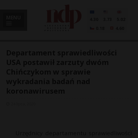
MENU
4.30
3.73
5.02
0.18
4.60
Departament sprawiedliwości
USA postawił zarzuty dwóm
Chińczykom w sprawie
i
wykradania badań nad
koronawirusem
l
24 lipca, 2020
Urzędnicy departamentu sprawiedliwości