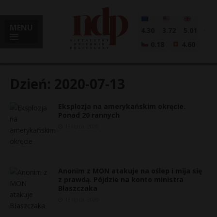
MENU
4.30
3.72
5.01
0.18
4.60
Dzień:
2020-07-13
Eksplozja na amerykańskim okręcie.
i
Ponad 20 rannych
13 lipca, 2020
l
Anonim z MON atakuje na oślep i mija się
z prawdą. Pójdzie na konto ministra
Błaszczaka
13 lipca, 2020