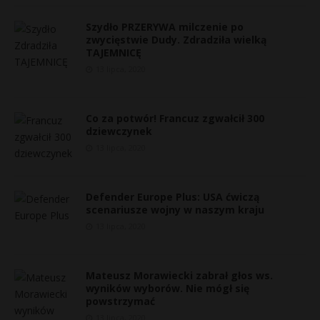
Szydło PRZERYWA milczenie po
zwycięstwie Dudy. Zdradziła wielką
TAJEMNICĘ
13 lipca, 2020
Co za potwór! Francuz zgwałcił 300
dziewczynek
13 lipca, 2020
Defender Europe Plus: USA ćwiczą
scenariusze wojny w naszym kraju
E
13 lipca, 2020
i
l
Mateusz Morawiecki zabrał głos ws.
wyników wyborów. Nie mógł się
powstrzymać
13 lipca, 2020