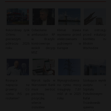
Rekordowy zysk
Odwołanie
Klimat stawia
Iran ostrzega
Orlenu w
ambasador RP
wyzwania przed
przed eskalacją
pierwszym
w Brazylii:
elektrowniami
konfliktu na
półroczu 2026
kontrowersje
jądrowymi w
Bliskim
roku
wokół decyzji
Europie
Wschodzie
MSZ
Rosnące
Wyrok sądu w
Wynagrodzenia
Szokujące wyniki
napięcia na
Warszawie: Bank
na rynku mocy
audytu w
prawicy: Co
musi zwrócić
osiągnęły 7,61
Szpitalu
czeka PiS po
pechową
mld zł w 2025
Południowym:
rozłamie?
pożyczkę
roku
Rafał
ofierze
Trzaskowski
oszustwa
ujawnia