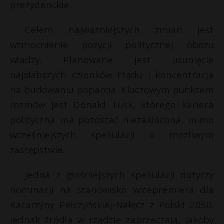
prezydenckie.
P
Celem najważniejszych zmian jest
t
*
wzmocnienie pozycji politycznej obozu
władzy. Planowane jest usunięcie
E
najsłabszych członków rządu i koncentracja
na budowaniu poparcia. Kluczowym punktem
i
rozmów jest Donald Tusk, którego kariera
l
polityczna ma pozostać niezakłócona, mimo
wcześniejszych spekulacji o możliwym
zastępstwie.
Jedna z głośniejszych spekulacji dotyczy
nominacji na stanowisko wicepremiera dla
Katarzyny Pełczyńskiej-Nałęcz z Polski 2050.
Jednak źródła w rządzie zaprzeczają, jakoby