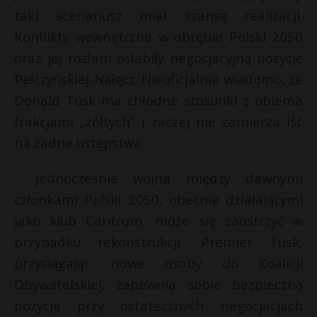
t
taki scenariusz miał szansę realizacji.
r
Konflikty wewnętrzne w obrębie Polski 2050
oraz jej rozłam osłabiły negocjacyjną pozycję
s
Pełczyńskiej-Nałęcz. Nieoficjalnie wiadomo, że
s
Donald Tusk ma chłodne stosunki z obiema
frakcjami „żółtych” i raczej nie zamierza iść
na żadne ustępstwa.
Jednocześnie wojna między dawnymi
członkami Polski 2050, obecnie działającymi
jako klub Centrum, może się zaostrzyć w
przypadku rekonstrukcji. Premier Tusk,
przyciągając nowe osoby do Koalicji
Obywatelskiej, zapewnia sobie bezpieczną
pozycję przy ostatecznych negocjacjach