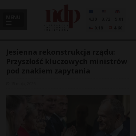
MENU
4.30
3.72
5.01
0.18
4.60
Jesienna rekonstrukcja rządu:
Przyszłość kluczowych ministrów
pod znakiem zapytania
i
15 maja, 2026
l