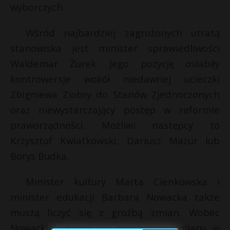
wyborczych.
Wśród najbardziej zagrożonych utratą
stanowiska jest minister sprawiedliwości
Waldemar Żurek. Jego pozycję osłabiły
kontrowersje wokół niedawnej ucieczki
Zbigniewa Ziobry do Stanów Zjednoczonych
oraz niewystarczający postęp w reformie
praworządności. Możliwi następcy to
Krzysztof Kwiatkowski, Dariusz Mazur lub
Borys Budka.
Minister kultury Marta Cienkowska i
minister edukacji Barbara Nowacka także
muszą liczyć się z groźbą zmian. Wobec
Nowackiej, mimo jej pozytywnej zmiany w