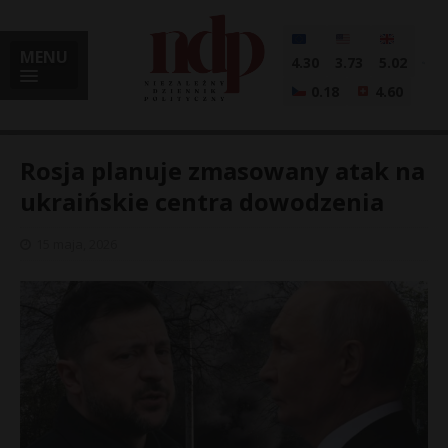
MENU
4.30
3.73
5.02
0.18
4.60
Rosja planuje zmasowany atak na
ukraińskie centra dowodzenia
i
15 maja, 2026
l