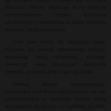
P
miastach Ukrainy. Wskazuje to na nasilone
zainteresowanie Rosjan lokalizacją
ukraińskiego przywództwa, a także członków
wywiadu i służb specjalnych.
E
„Ten plan knuto od dłuższego czasu.
i
Rosjanie, po okresie relatywnego spokoju,
l
wznawiają swoją aktywność, próbując
namierzyć nasze lokalizacje”, podkreśla
Zełenski, cytowany przez agencję Unian.
E
Według danych wywiadowczych,
zmasowany atak Rosjan przypominać ma ten
i
zarejestrowany w ostatnich dniach, który
l
doprowadził do śmierci co najmniej 24 osób.
r