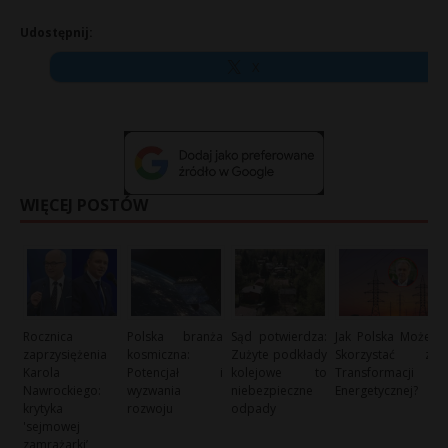
Udostępnij:
X
WIĘCEJ POSTÓW
Rocznica
Polska branża
Sąd potwierdza:
Jak Polska Może
zaprzysiężenia
kosmiczna:
Zużyte podkłady
Skorzystać z
Karola
Potencjał i
kolejowe to
Transformacji
Nawrockiego:
wyzwania
niebezpieczne
Energetycznej?
krytyka
rozwoju
odpady
'sejmowej
zamrażarki’