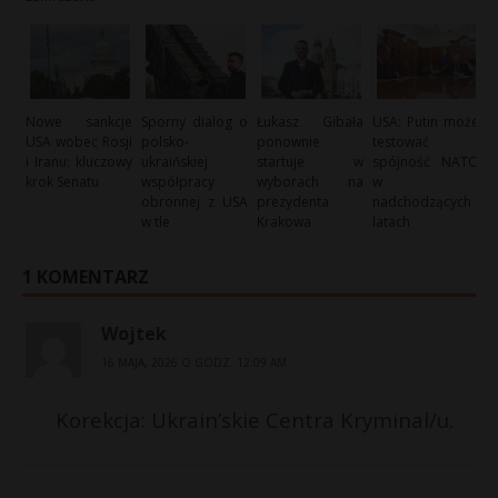
Nowe sankcje
Sporny dialog o
Łukasz Gibała
USA: Putin może
USA wobec Rosji
polsko-
ponownie
testować
i Iranu: kluczowy
ukraińskiej
startuje w
spójność NATO
krok Senatu
współpracy
wyborach na
w
obronnej z USA
prezydenta
nadchodzących
w tle
Krakowa
latach
1 KOMENTARZ
Wojtek
16 MAJA, 2026 O GODZ. 12:09 AM
Korekcja: Ukrain’skie Centra Kryminal/u.