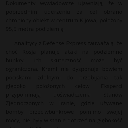
t
E
Dokumenty wywiadowcze ujawniają, że w
poprzednim uderzeniu za cel obrano
r
i
chroniony obiekt w centrum Kijowa, położony
l
s
95,5 metra pod ziemią.
s
Analitycy z Defense Express zauważają, że
choć Rosja planuje ataki na podziemne
bunkry, ich skuteczność może być
ograniczona. Kreml nie dysponuje bowiem
pociskami zdolnymi do przebijania tak
głęboko położonych celów. Eksperci
przypominają doświadczenia Stanów
Zjednoczonych w Iranie, gdzie używane
bomby przeciwbunkrowe pomimo swojej
mocy, nie były w stanie dotrzeć na głębokość