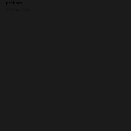
próbom
26 lipca, 2020