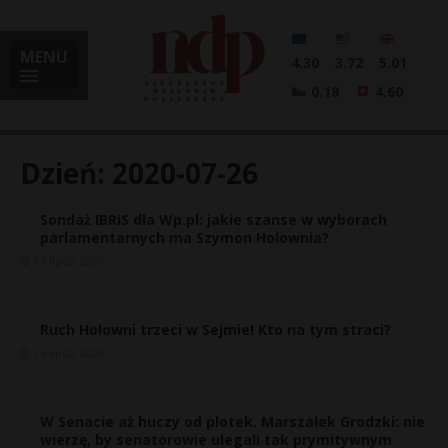
MENU
4.30
3.72
5.01
0.18
4.60
Dzień:
2020-07-26
Sondaż IBRiS dla Wp.pl: jakie szanse w wyborach
i
parlamentarnych ma Szymon Hołownia?
26 lipca, 2020
l
Ruch Hołowni trzeci w Sejmie! Kto na tym straci?
26 lipca, 2020
W Senacie aż huczy od plotek. Marszałek Grodzki: nie
wierzę, by senatorowie ulegali tak prymitywnym