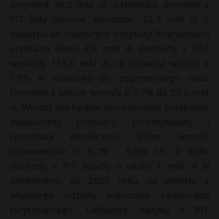
przyniósł 40,2 mld zł, natomiast dochody z
P
PIT były ujemne, wynosząc -23,7 mld zł. Z
podatku od niektórych instytucji finansowych
uzyskano około 2,5 mld zł. Dochody z VAT
wyniosły 113,5 mld zł, co oznacza wzrost o
E
1,5% w stosunku do poprzedniego roku.
Dochody z akcyzy wzrosły o 7,7% do 29,6 mld
i
l
zł. Wzrost dochodów ministerstwo przypisuje
zwiększonej produkcji przemysłowej i
sprzedaży detalicznej, które wzrosły
odpowiednio o 8,7% i 9,8% r/r. Z kolei
dochody z PIT spadły o około 1 mld zł w
s
porównaniu do 2025 roku, co wynikło z
s
większego udziału jednostek samorządu
terytorialnego. Całkowite wpływy z PIT