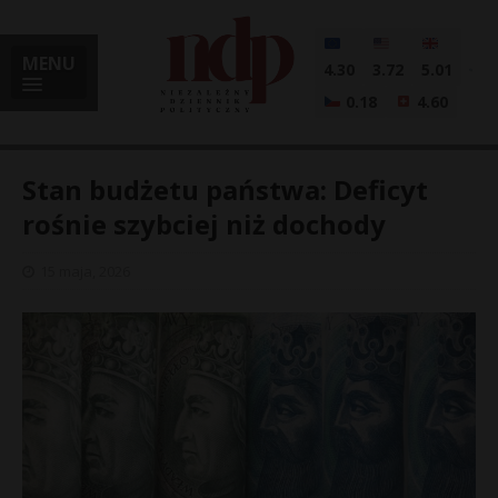
MENU
4.30
3.72
5.01
0.18
4.60
Stan budżetu państwa: Deficyt
rośnie szybciej niż dochody
i
15 maja, 2026
l