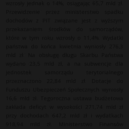
t
*
wzrosły jednak o 14%, osiągając 65,7 mld zł.
Przewidzenie przez ministerstwo spadku
r
r
dochodów z PIT związane jest z wyższym
s
przekazaniem środków do samorządów,
s
które w tym roku wzrosły o 11,4%. Wydatki
państwa do końca kwietnia wyniosły 276,3
mld zł. Na obsługę długu Skarbu Państwa
wydano 23,5 mld zł, a na subwencje dla
jednostek samorządu terytorialnego
przeznaczono 22,84 mld zł. Dotacje do
Funduszu Ubezpieczeń Społecznych wyniosły
16,6 mld zł. Tegoroczna ustawa budżetowa
zakłada deficyt w wysokości 271,74 mld zł
przy dochodach 647,2 mld zł i wydatkach
918,94 mld zł. Ministerstwo Finansów