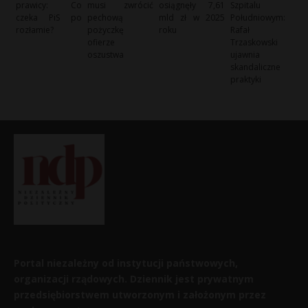
prawicy: Co
musi zwrócić
osiągnęły 7,61
Szpitalu
czeka PiS po
pechową
mld zł w 2025
Południowym:
rozłamie?
pożyczkę
roku
Rafał
ofierze
Trzaskowski
oszustwa
ujawnia
skandaliczne
praktyki
Portal niezależny od instytucji państwowych,
organizacji rządowych. Dziennik jest prywatnym
przedsiębiorstwem utworzonym i założonym przez