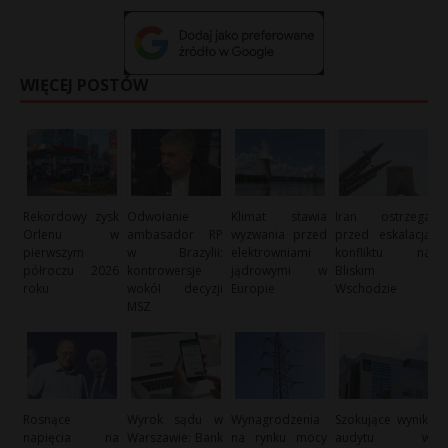
WIĘCEJ POSTÓW
Rekordowy zysk
Odwołanie
Klimat stawia
Iran ostrzega
Orlenu w
ambasador RP
wyzwania przed
przed eskalacją
pierwszym
w Brazylii:
elektrowniami
konfliktu na
półroczu 2026
kontrowersje
jądrowymi w
Bliskim
roku
wokół decyzji
Europie
Wschodzie
MSZ
Rosnące
Wyrok sądu w
Wynagrodzenia
Szokujące wyniki
napięcia na
Warszawie: Bank
na rynku mocy
audytu w