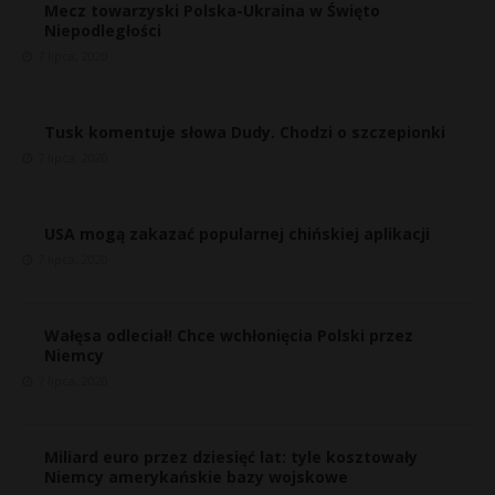
Mecz towarzyski Polska-Ukraina w Święto
Niepodległości
7 lipca, 2020
Tusk komentuje słowa Dudy. Chodzi o szczepionki
7 lipca, 2020
USA mogą zakazać popularnej chińskiej aplikacji
7 lipca, 2020
*
Wałęsa odleciał! Chce wchłonięcia Polski przez
Niemcy
7 lipca, 2020
Miliard euro przez dziesięć lat: tyle kosztowały
Niemcy amerykańskie bazy wojskowe