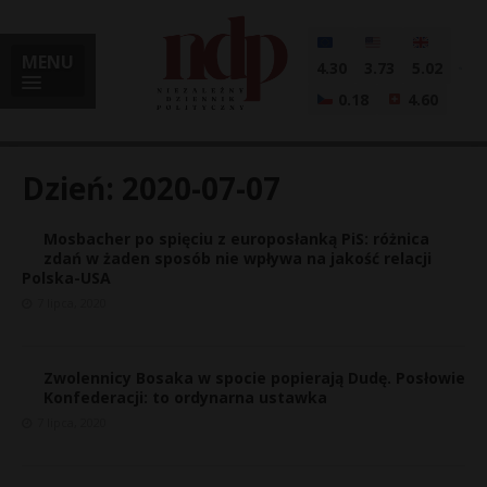
MENU
4.30
3.73
5.02
0.18
4.60
Dzień:
2020-07-07
Mosbacher po spięciu z europosłanką PiS: różnica
i
zdań w żaden sposób nie wpływa na jakość relacji
Polska-USA
7 lipca, 2020
l
Zwolennicy Bosaka w spocie popierają Dudę. Posłowie
Konfederacji: to ordynarna ustawka
7 lipca, 2020