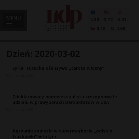
MENU
4.30
3.72
5.01
0.18
4.60
Dzień:
2020-03-02
Syria: Turecka ofensywa „tarcza wiosny”.
i
2 marca, 2020
Zdeklarowany homoseksualista zrezygnował z
l
udziału w prawyborach Demokratów w USA
2 marca, 2020
Agrounia znalazła w supermarkecie „polskie
truskawki” w lutym