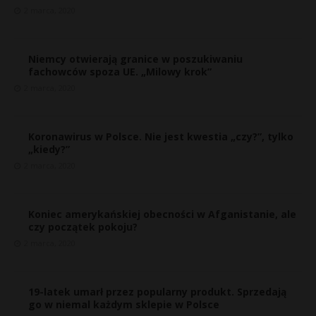
2 marca, 2020
Niemcy otwierają granice w poszukiwaniu
fachowców spoza UE. „Milowy krok”
2 marca, 2020
Koronawirus w Polsce. Nie jest kwestia „czy?”, tylko
„kiedy?”
2 marca, 2020
E
Koniec amerykańskiej obecności w Afganistanie, ale
czy początek pokoju?
2 marca, 2020
i
l
*
*
19-latek umarł przez popularny produkt. Sprzedają
go w niemal każdym sklepie w Polsce